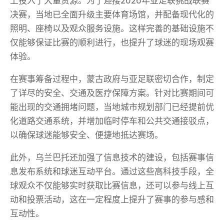
上投入了大量资源。为了迎接2026年亚足联挑战联赛
决赛，当地已全面升级主要体育场馆，并配备现代化的
照明、座椅以及观众服务设施。这样完善的基础设施不
仅能够保证比赛的顺利进行，也提升了球迷的现场观赛
体验。
在赛事筹备过程中，蒙古政府与亚足联密切合作，制定
了详尽的安全、交通及医疗保障方案。针对比赛期间可
能出现的交通拥堵问题，当地城市规划部门已经提前优
化道路交通系统，并增加临时停车和公共交通接驳点，
以确保球迷能够安全、便捷地抵达赛场。
此外，乌兰巴托还加强了信息技术的建设，包括赛事信
息发布系统和球迷互动平台。通过这些高科技手段，全
球观众不仅能够实时获取比赛信息，还可以参与线上互
动和投票活动，这在一定程度上提升了赛事的参与感和
互动性。