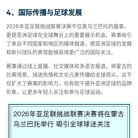
4、国际传播与足球发展
2026年亚足联挑战联赛决赛不仅是乌兰巴托的盛事，
更是亚洲足球在全球舞台上的重要展示机会。赛事吸引
了来自不同国家和地区的媒体报道，使亚洲足球的发展
和新兴球队的表现能够获得更广泛的国际关注。
赛事通过线上直播、社交媒体和多语言报道，将蒙古的
比赛场景、球迷热情和文化元素传播给全球观众。这不
仅扩大了赛事的影响力，也有助于提升亚洲足球的品牌
形象，让更多年轻人关注和参与足球运动。