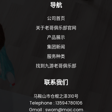
导航
公司首页
关于老哥俱乐部官网
产品展示
集团新闻
服务种类
找到九游老哥俱乐部
联系我们
马鞍山市仓棍之泽310号
Telephone : 13594780106
Gmail : sworn@mac.com