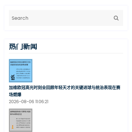
热门新闻
加维欧冠高光时刻全回顾年轻天才的关键进球与统治表现在赛
场燃爆
2026-08-06 11:06:21