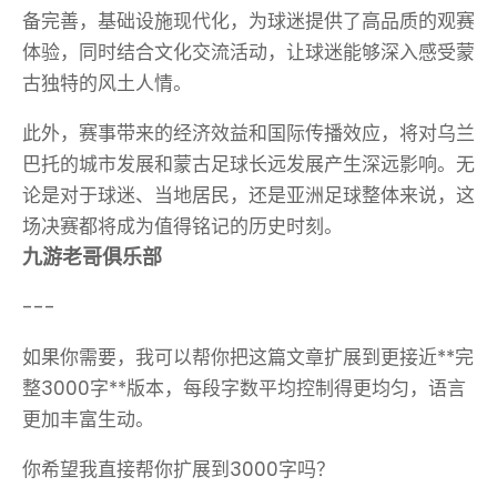
备完善，基础设施现代化，为球迷提供了高品质的观赛
体验，同时结合文化交流活动，让球迷能够深入感受蒙
古独特的风土人情。
此外，赛事带来的经济效益和国际传播效应，将对乌兰
巴托的城市发展和蒙古足球长远发展产生深远影响。无
论是对于球迷、当地居民，还是亚洲足球整体来说，这
场决赛都将成为值得铭记的历史时刻。
九游老哥俱乐部
---
如果你需要，我可以帮你把这篇文章扩展到更接近**完
整3000字**版本，每段字数平均控制得更均匀，语言
更加丰富生动。
你希望我直接帮你扩展到3000字吗？