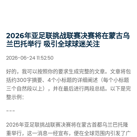
2026年亚足联挑战联赛决赛将在蒙古乌
兰巴托举行 吸引全球球迷关注
2026-06-24 11:52:50
好的，我可以按照你的要求生成完整的文章。文章将包
括约300字摘要、4个小标题的详细阐述（每个小标题
三个自然段以上），并在最后进行两段总结。以下是完
整示例：
---
2026年亚足联挑战联赛决赛将在蒙古首都乌兰巴托隆
重举行，这一消息一经宣布，便在全球范围内引发了广