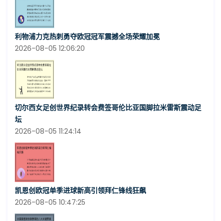
利物浦力克热刺勇夺欧冠冠军震撼全场荣耀加冕
2026-08-05 12:06:20
切尔西女足创世界纪录转会费签哥伦比亚国脚拉米雷斯震动足
坛
2026-08-05 11:24:14
凯恩创欧冠单季进球新高引领拜仁锋线狂飙
2026-08-05 10:47:25