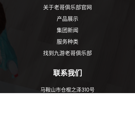
关于老哥俱乐部官网
产品展示
集团新闻
服务种类
找到九游老哥俱乐部
联系我们
马鞍山市仓棍之泽310号
Telephone : 13594780106
Gmail : sworn@mac.com