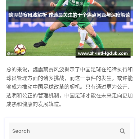
总的来说，魏震禁赛风波揭示了中国足球在纪律执行和
球员管理方面的诸多挑战，而这一事件的发生，或许能
够成为推动中国足球改革的契机。只有通过更为公开、
透明和公正的管理机制，中国足球才能在未来走向更加
成熟和健康的发展轨道。