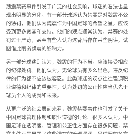
魏震禁赛事件引发了广泛的社会反响，球迷的看法也呈
现出明显的分化。有一部分球迷认为禁赛是对魏震不公
的惩罚，他们认为魏震作为中国足球的希望之星，应该
受到更多宽容和支持。他们的观点通常认为，禁赛的处
罚过于严苛，甚至有些人认为这背后存在某些阴谋，试
图借此削弱魏震的影响力。
另一部分球迷则认为，魏震的行为不当，应该接受相应
的纪律处罚。他们认为，无论球员有多么出色，违反纪
律的行为都不应该被容忍。此类球迷的观点往往强调职
业道德和纪律的重要性，认为处罚的公正性应当优先于
球员个人的成就和未来。
从更广泛的社会层面来看，魏震禁赛事件也引发了关于
中国足球管理体制和职业道德的讨论。很多人认为，中
国足球在透明度、管理和公正性方面存在很多问题，禁