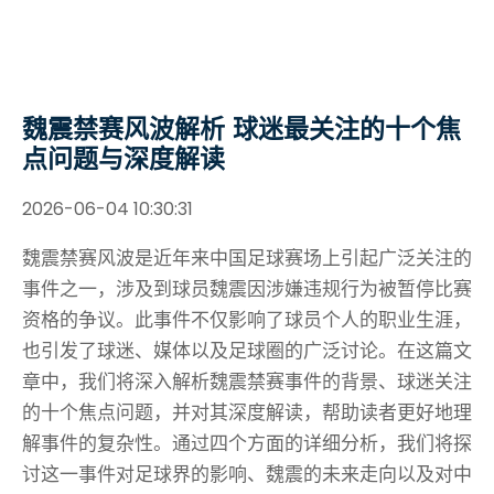
魏震禁赛风波解析 球迷最关注的十个焦
点问题与深度解读
2026-06-04 10:30:31
魏震禁赛风波是近年来中国足球赛场上引起广泛关注的
事件之一，涉及到球员魏震因涉嫌违规行为被暂停比赛
资格的争议。此事件不仅影响了球员个人的职业生涯，
也引发了球迷、媒体以及足球圈的广泛讨论。在这篇文
章中，我们将深入解析魏震禁赛事件的背景、球迷关注
的十个焦点问题，并对其深度解读，帮助读者更好地理
解事件的复杂性。通过四个方面的详细分析，我们将探
讨这一事件对足球界的影响、魏震的未来走向以及对中