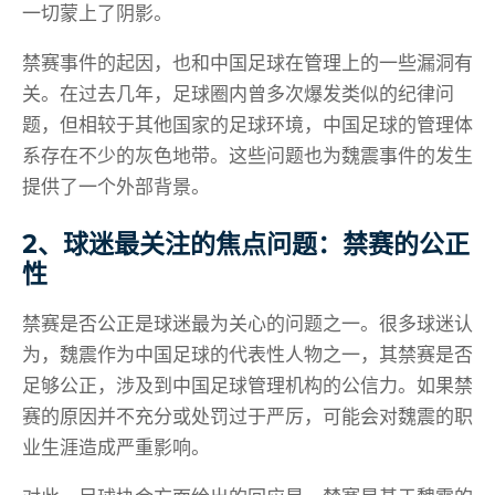
一切蒙上了阴影。
禁赛事件的起因，也和中国足球在管理上的一些漏洞有
关。在过去几年，足球圈内曾多次爆发类似的纪律问
题，但相较于其他国家的足球环境，中国足球的管理体
系存在不少的灰色地带。这些问题也为魏震事件的发生
提供了一个外部背景。
2、球迷最关注的焦点问题：禁赛的公正
性
禁赛是否公正是球迷最为关心的问题之一。很多球迷认
为，魏震作为中国足球的代表性人物之一，其禁赛是否
足够公正，涉及到中国足球管理机构的公信力。如果禁
赛的原因并不充分或处罚过于严厉，可能会对魏震的职
业生涯造成严重影响。