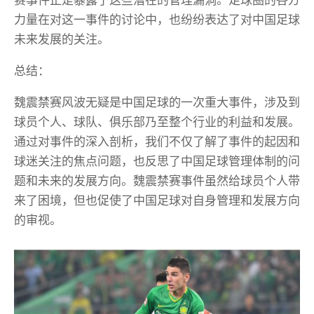
赛事件正是暴露了这些潜在的管理漏洞。足球圈的各方
力量在对这一事件的讨论中，也纷纷表达了对中国足球
未来发展的关注。
总结：
魏震禁赛风波无疑是中国足球的一次重大事件，涉及到
球员个人、球队、俱乐部乃至整个行业的利益和发展。
通过对事件的深入剖析，我们不仅了解了事件的起因和
球迷关注的焦点问题，也反思了中国足球管理体制的问
题和未来的发展方向。魏震禁赛事件虽然给球员个人带
来了困境，但也促使了中国足球对自身管理和发展方向
的审视。