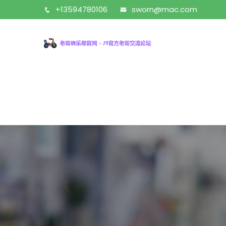
+13594780106
sworn@mac.com