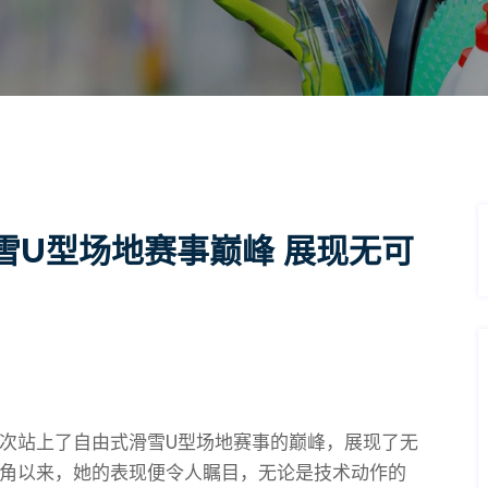
雪U型场地赛事巅峰 展现无可
次站上了自由式滑雪U型场地赛事的巅峰，展现了无
角以来，她的表现便令人瞩目，无论是技术动作的