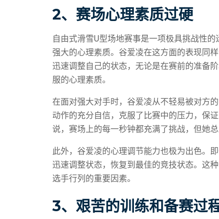
2、赛场心理素质过硬
自由式滑雪U型场地赛事是一项极具挑战性的
强大的心理素质。谷爱凌在这方面的表现同样
迅速调整自己的状态，无论是在赛前的准备阶
服的心理素质。
在面对强大对手时，谷爱凌从不轻易被对方的
动作的充分自信，克服了比赛中的压力，保证
说，赛场上的每一秒钟都充满了挑战，但她总
此外，谷爱凌的心理调节能力也极为出色。即
迅速调整状态，恢复到最佳的竞技状态。这种
选手行列的重要因素。
3、艰苦的训练和备赛过