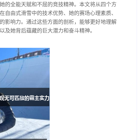
她的全能天赋和不屈的竞技精神。本文将从四个方
在自由式滑雪中的技术优势、她的赛场心理素质、
的影响力。通过这些方面的剖析，能够更好地理解
以及她背后蕴藏的巨大潜力和奋斗精神。