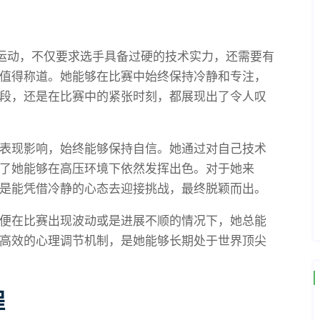
运动，不仅要求选手具备过硬的技术实力，还需要有
值得称道。她能够在比赛中始终保持冷静和专注，
段，还是在比赛中的紧张时刻，都展现出了令人叹
表现影响，始终能够保持自信。她通过对自己技术
了她能够在高压环境下依然发挥出色。对于她来
是能凭借冷静的心态去迎接挑战，最终脱颖而出。
便在比赛出现波动或是进展不顺的情况下，她总能
高效的心理调节机制，是她能够长期处于世界顶尖
程