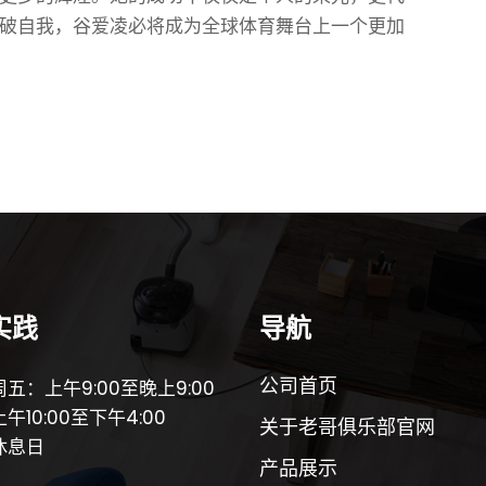
破自我，谷爱凌必将成为全球体育舞台上一个更加
实践
导航
公司首页
五：上午9:00至晚上9:00
午10:00至下午4:00
关于老哥俱乐部官网
休息日
产品展示