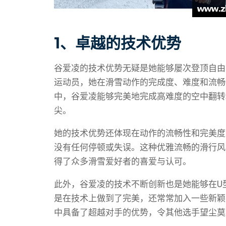
1、卓越的技术优势
谷爱凌的技术优势无疑是她能够屡次登顶自由
运动员，她在滑雪动作的完成度、难度和流畅
中，谷爱凌能够完美地完成高难度的空中翻转
尖。
她的技术优势还体现在动作的流畅性和完美度
没有任何停顿或失误。这种优雅流畅的滑行风
得了众多滑雪爱好者的喜爱与认可。
此外，谷爱凌的技术不断创新也是她能够在U
是在技术上做到了完美，还常常加入一些新颖
中具备了超越对手的优势，令其他选手望尘莫