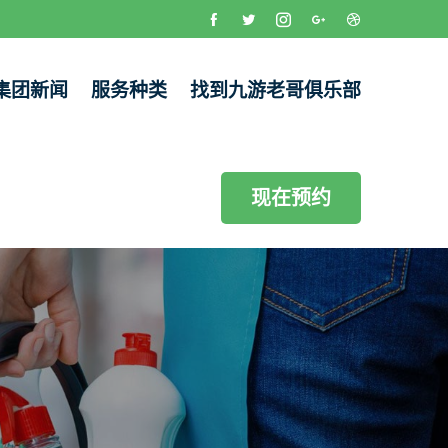
集团新闻
服务种类
找到九游老哥俱乐部
现在预约