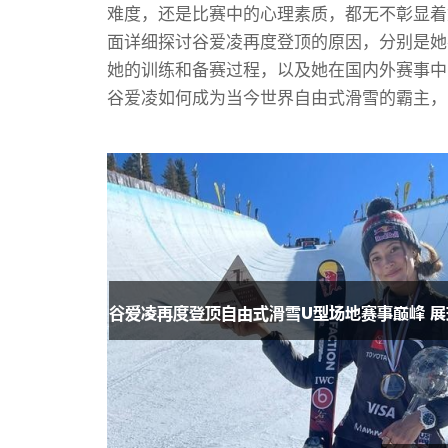
难度，还是比赛中的心理素质，都无不彰显着
面详细探讨谷爱凌再度登顶的原因，分别是她
她的训练和备赛过程，以及她在国内外赛事中
谷爱凌如何成为当今世界自由式滑雪的霸主，