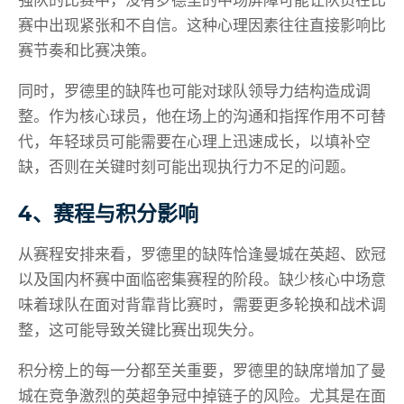
强队的比赛中，没有罗德里的中场屏障可能让队员在比
赛中出现紧张和不自信。这种心理因素往往直接影响比
赛节奏和比赛决策。
同时，罗德里的缺阵也可能对球队领导力结构造成调
整。作为核心球员，他在场上的沟通和指挥作用不可替
代，年轻球员可能需要在心理上迅速成长，以填补空
缺，否则在关键时刻可能出现执行力不足的问题。
4、赛程与积分影响
从赛程安排来看，罗德里的缺阵恰逢曼城在英超、欧冠
以及国内杯赛中面临密集赛程的阶段。缺少核心中场意
味着球队在面对背靠背比赛时，需要更多轮换和战术调
整，这可能导致关键比赛出现失分。
积分榜上的每一分都至关重要，罗德里的缺席增加了曼
城在竞争激烈的英超争冠中掉链子的风险。尤其是在面