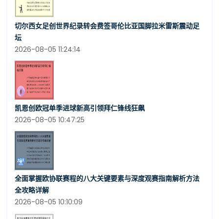
切尔西女足创世界纪录转会费签哥伦比亚国脚拉米雷斯震动足
坛
2026-08-05 11:24:14
凯恩创欧冠单季进球新高引领拜仁锋线狂飙
2026-08-05 10:47:25
全面掌握欧协联赛程的八大关键要素与深度观赛指南解析方法
全攻略详解
2026-08-05 10:10:09