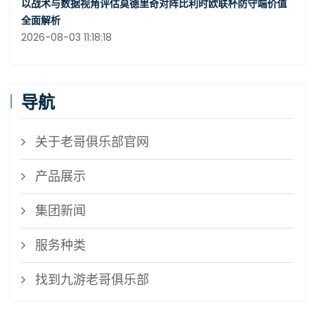
以战术与数据视角评估莫德里奇对阵比利时欧联杯防守端价值
全面解析
2026-08-03 11:18:18
导航
关于老哥俱乐部官网
产品展示
集团新闻
服务种类
找到九游老哥俱乐部