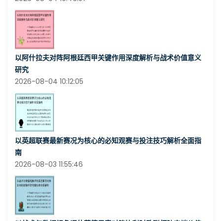
以阿什拉夫对阵阿根廷西甲关键作用深度解析与战术价值意义
研究
2026-08-04 10:12:05
以英超联赛最新赛况为核心的必知观赛与投注技巧解析全面指
南
2026-08-03 11:55:46