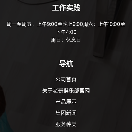
工作实践
周一至周五：上午9:00至晚上9:00周六：上午10:00至
下午4:00
周日：休息日
导航
公司首页
关于老哥俱乐部官网
产品展示
集团新闻
服务种类