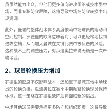
员虽然能力出众，但他们更多偏向进攻组织或技术型中
场，而非专职防守屏障，这将导致中场在防守转换中出
现漏洞。
此外，曼城的整体战术体系高度依赖中场球员的跑动和
空间控制。罗德里的缺席意味着对手可以更轻松地找到
进攻空档，从而加大曼城在关键比赛中被反击的风险。
这种战术上的调整压力，对瓜迪奥拉来说无疑是一次严
峻考验。
2、球员轮换压力增加
罗德里的缺席不仅影响战术，还加重了曼城其他中场球
员的轮换负担。瓜迪奥拉在赛季中期频繁轮换球员保持
体能，这一策略在罗德里缺阵后将面临新的挑战。
中场其他球员需要承担更多防守和组织职责，这将导致