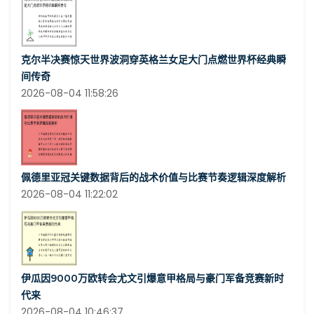
克尔半决赛惊天世界波洞穿英格兰女足大门点燃世界杯经典瞬
间传奇
2026-08-04 11:58:26
佩德里亚冠关键数据背后的战术价值与比赛节奏逻辑深度解析
2026-08-04 11:22:02
伊瓜因9000万欧转会尤文引爆意甲格局与豪门军备竞赛新时
代来
2026-08-04 10:46:37