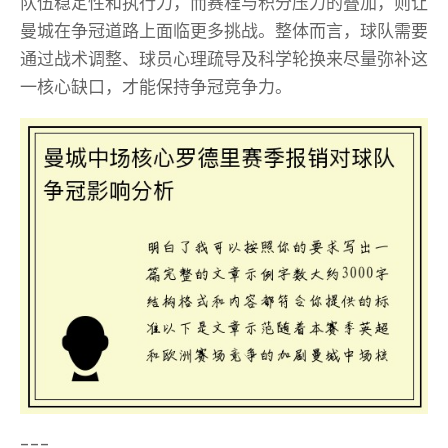
队伍稳定性和执行力，而赛程与积分压力的叠加，则让
曼城在争冠道路上面临更多挑战。整体而言，球队需要
通过战术调整、球员心理疏导及科学轮换来尽量弥补这
一核心缺口，才能保持争冠竞争力。
---