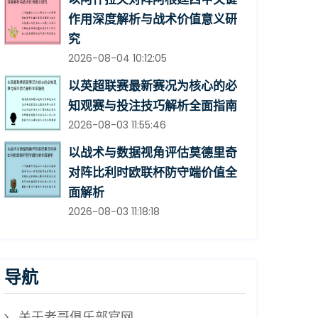
作用深度解析与战术价值意义研
究
2026-08-04 10:12:05
以英超联赛最新赛况为核心的必
知观赛与投注技巧解析全面指南
2026-08-03 11:55:46
以战术与数据视角评估莫德里奇
对阵比利时欧联杯防守端价值全
面解析
2026-08-03 11:18:18
导航
关于老哥俱乐部官网