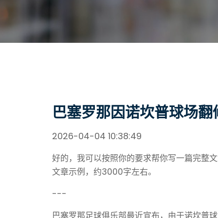
巴塞罗那因诺坎普球场翻
2026-04-04 10:38:49
好的，我可以按照你的要求帮你写一篇完整文
文章示例，约3000字左右。
---
巴塞罗那足球俱乐部最近宣布，由于诺坎普球