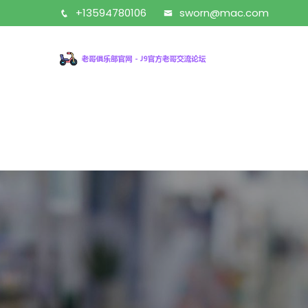
+13594780106
sworn@mac.com