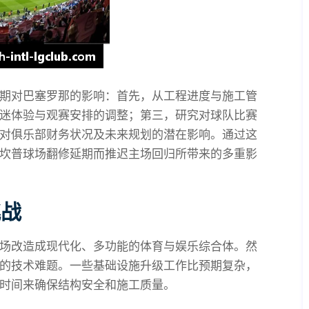
期对巴塞罗那的影响：首先，从工程进度与施工管
迷体验与观赛安排的调整；第三，研究对球队比赛
对俱乐部财务状况及未来规划的潜在影响。通过这
坎普球场翻修延期而推迟主场回归所带来的多重影
挑战
场改造成现代化、多功能的体育与娱乐综合体。然
的技术难题。一些基础设施升级工作比预期复杂，
时间来确保结构安全和施工质量。