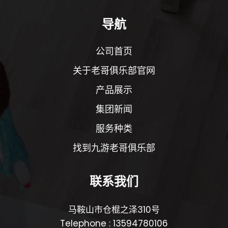
导航
公司首页
关于老哥俱乐部官网
产品展示
集团新闻
服务种类
找到九游老哥俱乐部
联系我们
马鞍山市仓棍之泽310号
Telephone : 13594780106