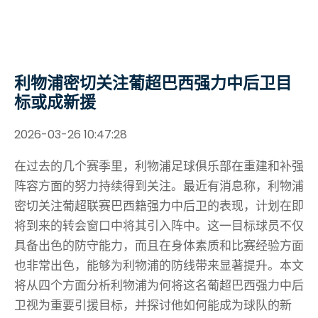
利物浦密切关注葡超巴西强力中后卫目
标或成新援
2026-03-26 10:47:28
在过去的几个赛季里，利物浦足球俱乐部在重建和补强
阵容方面的努力持续得到关注。最近有消息称，利物浦
密切关注葡超联赛巴西籍强力中后卫的表现，计划在即
将到来的转会窗口中将其引入阵中。这一目标球员不仅
具备出色的防守能力，而且在身体素质和比赛经验方面
也非常出色，能够为利物浦的防线带来显著提升。本文
将从四个方面分析利物浦为何将这名葡超巴西强力中后
卫视为重要引援目标，并探讨他如何能成为球队的新