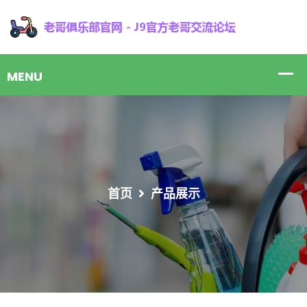
首页
产品展示