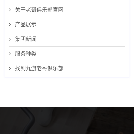
关于老哥俱乐部官网
产品展示
集团新闻
服务种类
找到九游老哥俱乐部