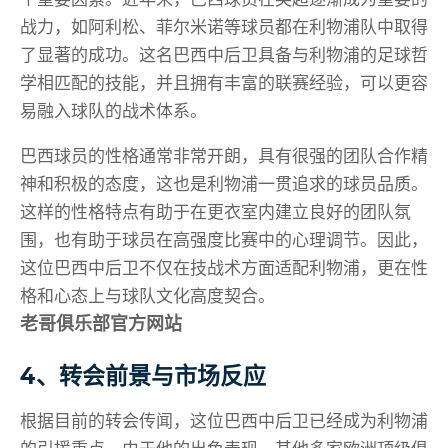
战力，如阿利松、菲尔米诺等球员都在利物浦队中取得
了显著的成功。这名巴西中后卫具备与利物浦的足球哲
学相匹配的技能，并且拥有丰富的联赛经验，可以更容
易融入球队的战术体系。
巴西球员的性格通常非常开朗，具有很强的团队合作精
神和积极的态度，这也是利物浦一贯追求的球员品质。
这样的性格特点有助于在更衣室内建立良好的团队氛
围，也有助于球员在高强度比赛中的心理调节。因此，
这位巴西中后卫不仅在技战术方面适配利物浦，更在性
格和心态上与球队文化高度契合。
老哥俱乐部官方网站
4、转会前景与市场反应
根据目前的转会传闻，这位巴西中后卫已经成为利物浦