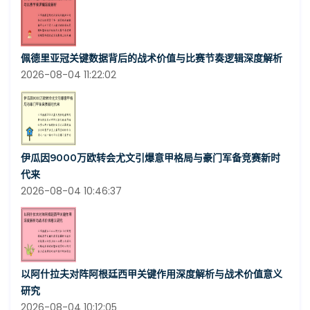
佩德里亚冠关键数据背后的战术价值与比赛节奏逻辑深度解析
2026-08-04 11:22:02
伊瓜因9000万欧转会尤文引爆意甲格局与豪门军备竞赛新时
代来
2026-08-04 10:46:37
以阿什拉夫对阵阿根廷西甲关键作用深度解析与战术价值意义
研究
2026-08-04 10:12:05