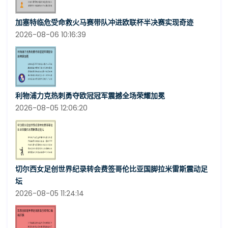
加塞特临危受命救火马赛带队冲进欧联杯半决赛实现奇迹
2026-08-06 10:16:39
利物浦力克热刺勇夺欧冠冠军震撼全场荣耀加冕
2026-08-05 12:06:20
切尔西女足创世界纪录转会费签哥伦比亚国脚拉米雷斯震动足
坛
2026-08-05 11:24:14