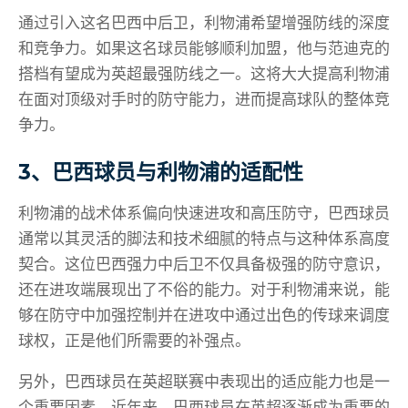
通过引入这名巴西中后卫，利物浦希望增强防线的深度
和竞争力。如果这名球员能够顺利加盟，他与范迪克的
搭档有望成为英超最强防线之一。这将大大提高利物浦
在面对顶级对手时的防守能力，进而提高球队的整体竞
争力。
3、巴西球员与利物浦的适配性
利物浦的战术体系偏向快速进攻和高压防守，巴西球员
通常以其灵活的脚法和技术细腻的特点与这种体系高度
契合。这位巴西强力中后卫不仅具备极强的防守意识，
还在进攻端展现出了不俗的能力。对于利物浦来说，能
够在防守中加强控制并在进攻中通过出色的传球来调度
球权，正是他们所需要的补强点。
另外，巴西球员在英超联赛中表现出的适应能力也是一
个重要因素。近年来，巴西球员在英超逐渐成为重要的