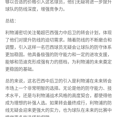
够以合适的价格引入这名球员，他们无疑将进一步提升
球队的防线深度，增强竞争力。
总结：
利物浦密切关注葡超巴西强力中后卫的转会计划，体现
了他们对提升防线的迫切需求。随着防线的不断磨合和
调整，引入这样一名巴西球员无疑会让球队的防守体系
更加稳固。他具备极强的防守能力和一定的进攻支援，
能够和范迪克形成强有力的搭档，为利物浦的未来奠定
更稳固的基础。
总的来说，这名巴西中后卫的引入是利物浦在未来转会
市场上一个非常明智的选择。无论是他的防守能力、技
术水平，还是与利物浦战术风格的高度契合，都使得他
成为理想的补强人选。如果转会最终成行，利物浦的防
线无疑会迎来更强大的实力，也为球队在未来的比赛中