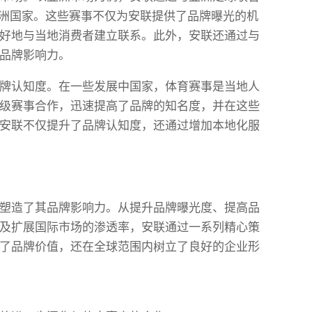
亚洲国家。这些赛事不仅为安联提供了品牌曝光的机
好地与当地消费者建立联系。此外，安联还通过与
品牌影响力。
牌认知度。在一些发展中国家，体育赛事是当地人
级赛事合作，迅速提高了品牌的知名度，并在这些
安联不仅提升了品牌认知度，还通过增加本地化服
塑造了其品牌影响力。从提升品牌曝光度、提高品
及扩展国际市场的渗透率，安联通过一系列精心策
了品牌价值，还在全球范围内树立了良好的企业形