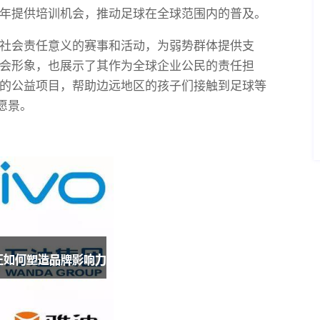
年提供培训机会，推动足球在全球范围内的普及。
社会责任意义的赛事和活动，为弱势群体提供支
会形象，也展示了其作为全球企业公民的责任担
的公益项目，帮助边远地区的孩子们接触到足球等
愿景。