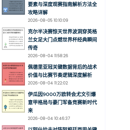
要素与深度观赛指南解析方法全
攻略详解
2026-08-05 10:10:09
克尔半决赛惊天世界波洞穿英格
兰女足大门点燃世界杯经典瞬间
传奇
2026-08-04 11:58:26
佩德里亚冠关键数据背后的战术
价值与比赛节奏逻辑深度解析
2026-08-04 11:22:02
伊瓜因9000万欧转会尤文引爆
意甲格局与豪门军备竞赛新时代
来
2026-08-04 10:46:37
以阿什拉夫对阵阿根廷西甲关键