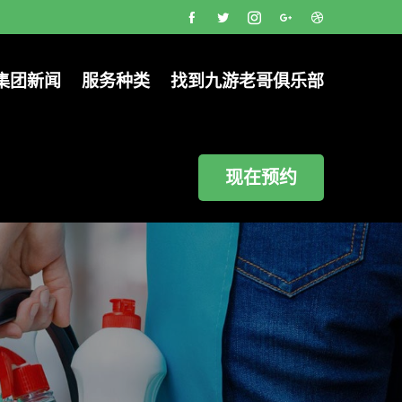
集团新闻
服务种类
找到九游老哥俱乐部
现在预约