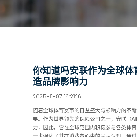
你知道吗安联作为全球体
造品牌影响力
2025-11-07 16:21:16
随着全球体育赛事的日益盛大与影响力的不断
要。作为世界领先的保险公司之一，安联（Al
力，因此，它在全球范围内积极参与各类体育
一步强化了其在消费者心中的品牌认知。通过