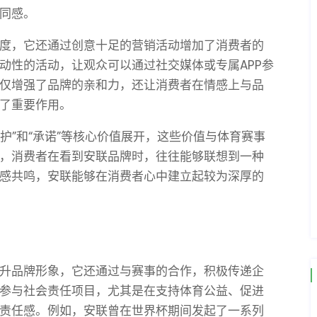
同感。
度，它还通过创意十足的营销活动增加了消费者的
动性的活动，让观众可以通过社交媒体或专属APP参
仅增强了品牌的亲和力，还让消费者在情感上与品
了重要作用。
保护”和“承诺”等核心价值展开，这些价值与体育赛事
，消费者在看到安联品牌时，往往能够联想到一种
感共鸣，安联能够在消费者心中建立起较为深厚的
升品牌形象，它还通过与赛事的合作，积极传递企
参与社会责任项目，尤其是在支持体育公益、促进
责任感。例如，安联曾在世界杯期间发起了一系列