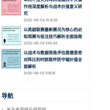
作用深度解析与战术价值意义研
究
2026-08-04 10:12:05
以英超联赛最新赛况为核心的必
知观赛与投注技巧解析全面指南
2026-08-03 11:55:46
以战术与数据视角评估莫德里奇
对阵比利时欧联杯防守端价值全
面解析
2026-08-03 11:18:18
导航
关于老哥俱乐部官网