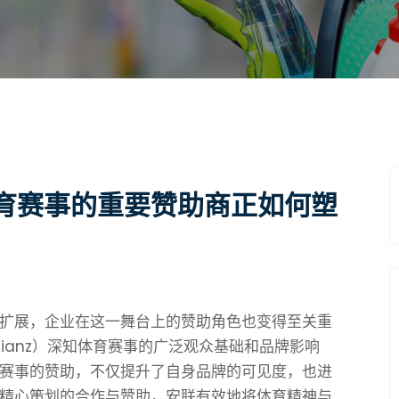
育赛事的重要赞助商正如何塑
扩展，企业在这一舞台上的赞助角色也变得至关重
lianz）深知体育赛事的广泛观众基础和品牌影响
赛事的赞助，不仅提升了自身品牌的可见度，也进
精心策划的合作与赞助，安联有效地将体育精神与