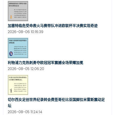
加塞特临危受命救火马赛带队冲进欧联杯半决赛实现奇迹
2026-08-06 10:16:39
利物浦力克热刺勇夺欧冠冠军震撼全场荣耀加冕
2026-08-05 12:06:20
切尔西女足创世界纪录转会费签哥伦比亚国脚拉米雷斯震动足
坛
2026-08-05 11:24:14