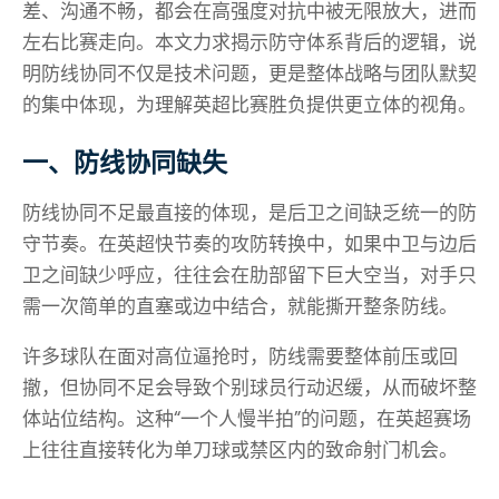
差、沟通不畅，都会在高强度对抗中被无限放大，进而
左右比赛走向。本文力求揭示防守体系背后的逻辑，说
明防线协同不仅是技术问题，更是整体战略与团队默契
的集中体现，为理解英超比赛胜负提供更立体的视角。
一、防线协同缺失
防线协同不足最直接的体现，是后卫之间缺乏统一的防
守节奏。在英超快节奏的攻防转换中，如果中卫与边后
卫之间缺少呼应，往往会在肋部留下巨大空当，对手只
需一次简单的直塞或边中结合，就能撕开整条防线。
许多球队在面对高位逼抢时，防线需要整体前压或回
撤，但协同不足会导致个别球员行动迟缓，从而破坏整
体站位结构。这种“一个人慢半拍”的问题，在英超赛场
上往往直接转化为单刀球或禁区内的致命射门机会。