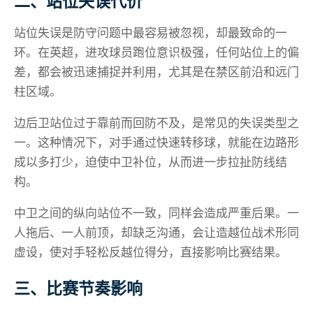
二、站位失误代价
站位失误是防守问题中最容易被忽视，却最致命的一
环。在英超，进攻球员跑位意识极强，任何站位上的偏
差，都会被迅速捕捉并利用，尤其是在禁区前沿和远门
柱区域。
边后卫站位过于靠前而回防不及，是常见的失误类型之
一。这种情况下，对手通过快速转移球，就能在边路形
成以多打少，迫使中卫补位，从而进一步拉扯防线结
构。
中卫之间的纵向站位不一致，同样会造成严重后果。一
人拖后、一人前顶，却缺乏沟通，会让造越位战术形同
虚设，使对手轻松反越位得分，直接影响比赛结果。
三、比赛节奏影响