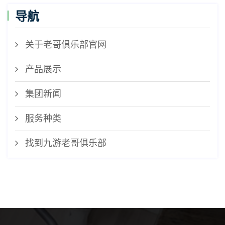
导航
关于老哥俱乐部官网
产品展示
集团新闻
服务种类
找到九游老哥俱乐部