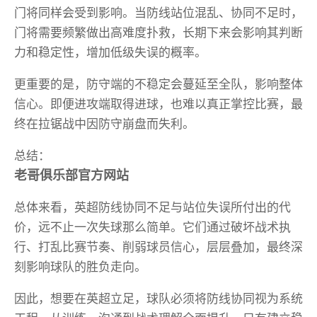
门将同样会受到影响。当防线站位混乱、协同不足时，
门将需要频繁做出高难度扑救，长期下来会影响其判断
力和稳定性，增加低级失误的概率。
更重要的是，防守端的不稳定会蔓延至全队，影响整体
信心。即便进攻端取得进球，也难以真正掌控比赛，最
终在拉锯战中因防守崩盘而失利。
总结：
老哥俱乐部官方网站
总体来看，英超防线协同不足与站位失误所付出的代
价，远不止一次失球那么简单。它们通过破坏战术执
行、打乱比赛节奏、削弱球员信心，层层叠加，最终深
刻影响球队的胜负走向。
因此，想要在英超立足，球队必须将防线协同视为系统