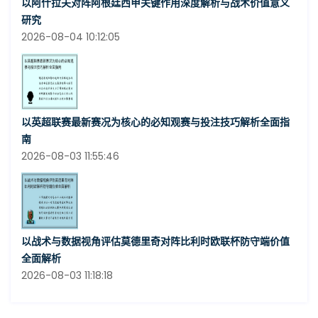
以阿什拉夫对阵阿根廷西甲关键作用深度解析与战术价值意义
研究
2026-08-04 10:12:05
以英超联赛最新赛况为核心的必知观赛与投注技巧解析全面指
南
2026-08-03 11:55:46
以战术与数据视角评估莫德里奇对阵比利时欧联杯防守端价值
全面解析
2026-08-03 11:18:18