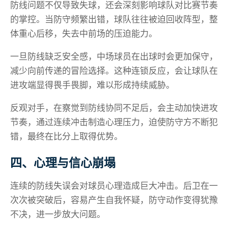
防线问题不仅导致失球，还会深刻影响球队对比赛节奏
的掌控。当防守频繁出错，球队往往被迫回收阵型，整
体重心后移，失去中前场的压迫能力。
一旦防线缺乏安全感，中场球员在出球时会更加保守，
减少向前传递的冒险选择。这种连锁反应，会让球队在
进攻端显得畏手畏脚，难以形成持续威胁。
反观对手，在察觉到防线协同不足后，会主动加快进攻
节奏，通过连续冲击制造心理压力，迫使防守方不断犯
错，最终在比分上取得优势。
四、心理与信心崩塌
连续的防线失误会对球员心理造成巨大冲击。后卫在一
次次被突破后，容易产生自我怀疑，防守动作变得犹豫
不决，进一步放大问题。