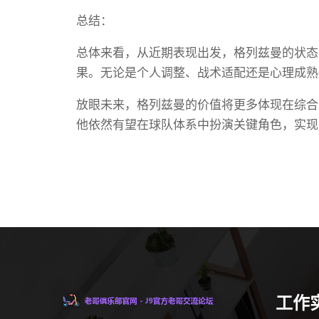
总结：
总体来看，从近期表现出发，格列兹曼的状态
果。无论是个人调整、战术适配还是心理成熟
放眼未来，格列兹曼的价值将更多体现在综合
他依然有望在球队体系中扮演关键角色，实现
工作