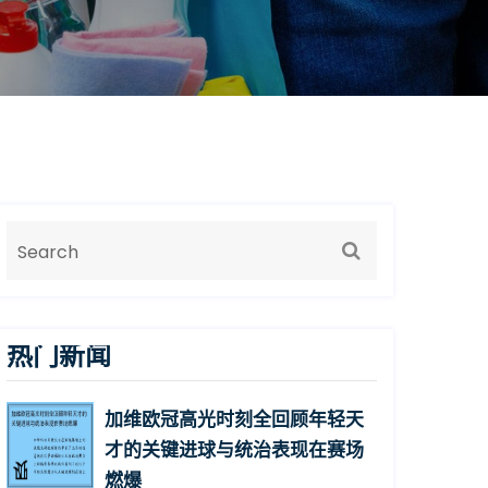
热门新闻
加维欧冠高光时刻全回顾年轻天
才的关键进球与统治表现在赛场
燃爆