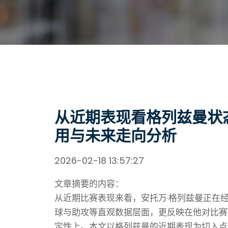
从近期表现看格列兹曼状
用与未来走向分析
2026-02-18 13:57:27
文章摘要的内容：
从近期比赛表现来看，安托万·格列兹曼正在
球与助攻等直观数据层面，更反映在他对比赛
定性上。本文以格列兹曼的近期表现为切入点