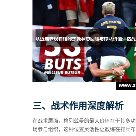
三、战术作用深度解析
在战术层面，格列兹曼的最大价值在于其多功
场参与组织，这种位置灵活性让教练在排兵布