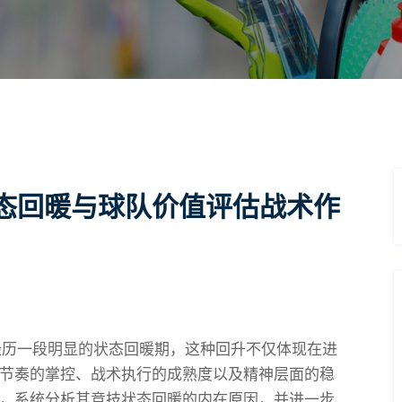
态回暖与球队价值评估战术作
经历一段明显的状态回暖期，这种回升不仅体现在进
节奏的掌控、战术执行的成熟度以及精神层面的稳
，系统分析其竞技状态回暖的内在原因，并进一步