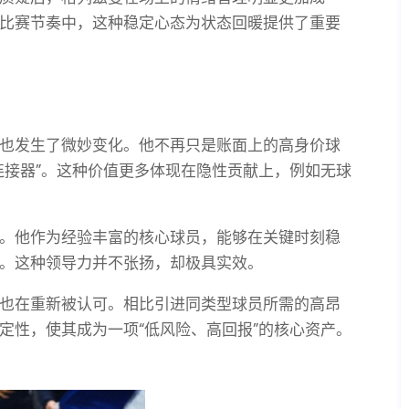
比赛节奏中，这种稳定心态为状态回暖提供了重要
也发生了微妙变化。他不再只是账面上的高身价球
连接器”。这种价值更多体现在隐性贡献上，例如无球
。他作为经验丰富的核心球员，能够在关键时刻稳
。这种领导力并不张扬，却极具实效。
也在重新被认可。相比引进同类型球员所需的高昂
定性，使其成为一项“低风险、高回报”的核心资产。