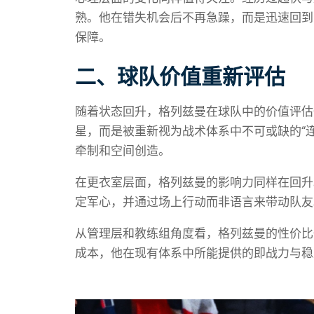
熟。他在错失机会后不再急躁，而是迅速回到
保障。
二、球队价值重新评估
随着状态回升，格列兹曼在球队中的价值评估
星，而是被重新视为战术体系中不可或缺的“
牵制和空间创造。
在更衣室层面，格列兹曼的影响力同样在回升
定军心，并通过场上行动而非语言来带动队友
从管理层和教练组角度看，格列兹曼的性价比
成本，他在现有体系中所能提供的即战力与稳