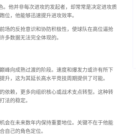
角色。他并非每次进攻的发起者，却常常是决定进攻质
跑位，他能够迅速提升进攻效率。
前场的反抢意识和协防积极性，使球队在高位逼抢
许多数据无法完全体现的。
巅峰向成熟过渡的阶段。速度和爆发力或许有所下
提升，这为其延长高水平竞技周期提供了可能。
的依赖，更多向组织核心或战术支点转型。这种转
打法的稳定。
机会在未来数年内保持重要地位。关键不在于他能
合自己的角色定位。