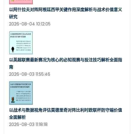
以阿什拉夫对阵阿根廷西甲关键作用深度解析与战术价值意义
研究
2026-08-04 10:12:05
以英超联赛最新赛况为核心的必知观赛与投注技巧解析全面指
南
2026-08-03 11:55:46
以战术与数据视角评估莫德里奇对阵比利时欧联杯防守端价值
全面解析
2026-08-03 11:18:18