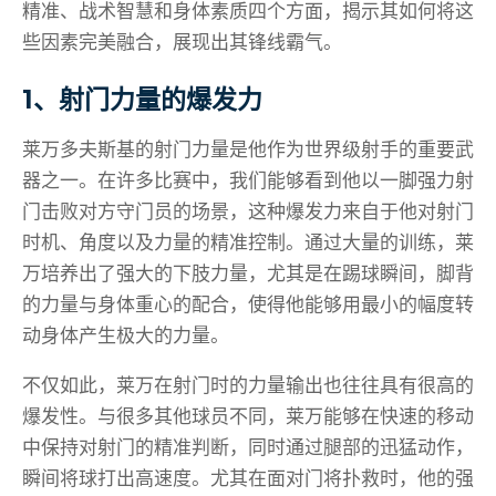
精准、战术智慧和身体素质四个方面，揭示其如何将这
些因素完美融合，展现出其锋线霸气。
1、射门力量的爆发力
莱万多夫斯基的射门力量是他作为世界级射手的重要武
器之一。在许多比赛中，我们能够看到他以一脚强力射
门击败对方守门员的场景，这种爆发力来自于他对射门
时机、角度以及力量的精准控制。通过大量的训练，莱
万培养出了强大的下肢力量，尤其是在踢球瞬间，脚背
的力量与身体重心的配合，使得他能够用最小的幅度转
动身体产生极大的力量。
不仅如此，莱万在射门时的力量输出也往往具有很高的
爆发性。与很多其他球员不同，莱万能够在快速的移动
中保持对射门的精准判断，同时通过腿部的迅猛动作，
瞬间将球打出高速度。尤其在面对门将扑救时，他的强