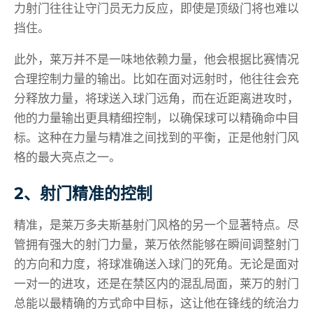
力射门往往让守门员无力反应，即使是顶级门将也难以
挡住。
此外，莱万并不是一味地依赖力量，他会根据比赛情况
合理控制力量的输出。比如在面对远射时，他往往会充
分释放力量，将球送入球门远角，而在近距离进攻时，
他的力量输出更具精细控制，以确保球可以精确命中目
标。这种在力量与精准之间找到的平衡，正是他射门风
格的最大亮点之一。
2、射门精准的控制
精准，是莱万多夫斯基射门风格的另一个显著特点。尽
管拥有强大的射门力量，莱万依然能够在瞬间调整射门
的方向和力度，将球准确送入球门的死角。无论是面对
一对一的进攻，还是在禁区内的混乱局面，莱万的射门
总能以最精确的方式命中目标，这让他在锋线的统治力