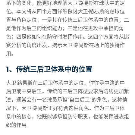
系下的变化，能更好地理解大卫·路易斯在球队中的定
位。本文将从四个方面详细探讨大卫·路易斯的踢球位
置与角色定位：一是其在传统三后卫体系中的位置；二
是他作为后卫的组织能力；三是他在进攻中承担的角
色；四是他如何在防守时发挥作用。这四个方面将从比
赛分析的角度出发，揭示大卫·路易斯在场上的独特作
用。
1、传统三后卫体系中的位置
大卫·路易斯在三后卫体系中的定位，往往是中路的中
后卫或中央后卫。传统的三后卫阵型要求后防线更加紧
凑，通常会有一名球员承担“自由后卫”的角色，这种情
况下，大卫·路易斯正好符合这种角色。作为三后卫体
系中的核心，他既能够承担防守职责，也能发挥进攻组
织的作用。