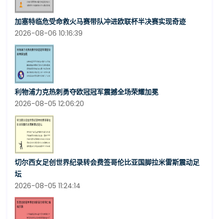
加塞特临危受命救火马赛带队冲进欧联杯半决赛实现奇迹
2026-08-06 10:16:39
利物浦力克热刺勇夺欧冠冠军震撼全场荣耀加冕
2026-08-05 12:06:20
切尔西女足创世界纪录转会费签哥伦比亚国脚拉米雷斯震动足
坛
2026-08-05 11:24:14