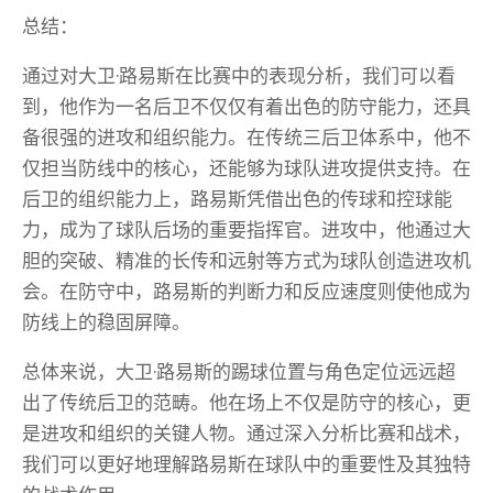
总结：
通过对大卫·路易斯在比赛中的表现分析，我们可以看
到，他作为一名后卫不仅仅有着出色的防守能力，还具
备很强的进攻和组织能力。在传统三后卫体系中，他不
仅担当防线中的核心，还能够为球队进攻提供支持。在
后卫的组织能力上，路易斯凭借出色的传球和控球能
力，成为了球队后场的重要指挥官。进攻中，他通过大
胆的突破、精准的长传和远射等方式为球队创造进攻机
会。在防守中，路易斯的判断力和反应速度则使他成为
防线上的稳固屏障。
总体来说，大卫·路易斯的踢球位置与角色定位远远超
出了传统后卫的范畴。他在场上不仅是防守的核心，更
是进攻和组织的关键人物。通过深入分析比赛和战术，
我们可以更好地理解路易斯在球队中的重要性及其独特