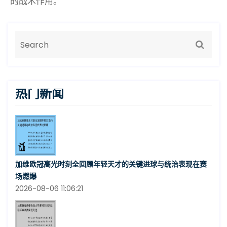
的战术作用。
热门新闻
加维欧冠高光时刻全回顾年轻天才的关键进球与统治表现在赛
场燃爆
2026-08-06 11:06:21