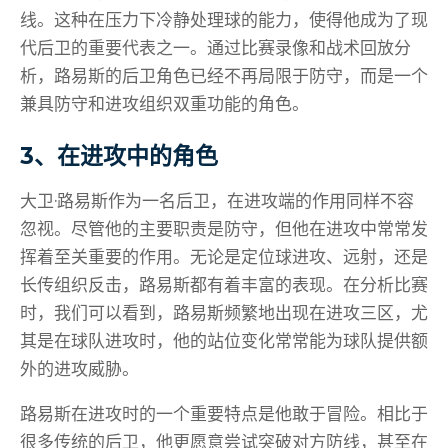
线。这种在压力下冷静处理球的能力，使得他成为了现
代后卫的重要代表之一。通过比赛录像和战术回放分
析，路易斯的后卫角色已经不再局限于防守，而是一个
兼具防守和进攻组织双重功能的角色。
3、在进攻中的角色
大卫·路易斯作为一名后卫，在进攻端的作用同样不容
忽视。尽管他的主要职责是防守，但他在进攻中常常发
挥着至关重要的作用。无论是定位球进攻、远射，还是
长传组织反击，路易斯都有着丰富的表现。在分析比赛
时，我们可以看到，路易斯频繁地出现在进攻三区，尤
其是在球队进攻时，他的站位变化常常能为球队提供额
外的进攻威胁。
路易斯在进攻时的一个重要特点是他敢于冒险。相比于
很多传统的后卫，他更愿意尝试突破对方防线，甚至在