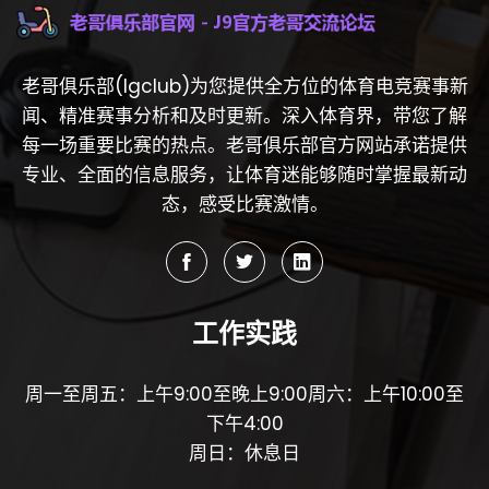
老哥俱乐部(lgclub)为您提供全方位的体育电竞赛事新
闻、精准赛事分析和及时更新。深入体育界，带您了解
每一场重要比赛的热点。老哥俱乐部官方网站承诺提供
专业、全面的信息服务，让体育迷能够随时掌握最新动
态，感受比赛激情。
工作实践
周一至周五：上午9:00至晚上9:00周六：上午10:00至
下午4:00
周日：休息日