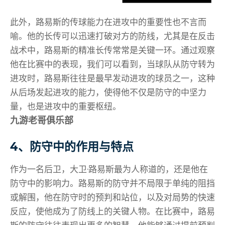
此外，路易斯的传球能力在进攻中的重要性也不言而
喻。他的长传可以迅速打破对方的防线，尤其是在反击
战术中，路易斯的精准长传常常是关键一环。通过观察
他在比赛中的表现，我们可以看到，当球队从防守转为
进攻时，路易斯往往是最早发动进攻的球员之一，这种
从后场发起进攻的能力，使得他不仅是防守的中坚力
量，也是进攻中的重要枢纽。
九游老哥俱乐部
4、防守中的作用与特点
作为一名后卫，大卫·路易斯最为人称道的，还是他在
防守中的影响力。路易斯的防守并不局限于单纯的阻挡
或解围，他在防守时的预判和站位，以及对局势的快速
反应，使他成为了防线上的关键人物。在比赛中，路易