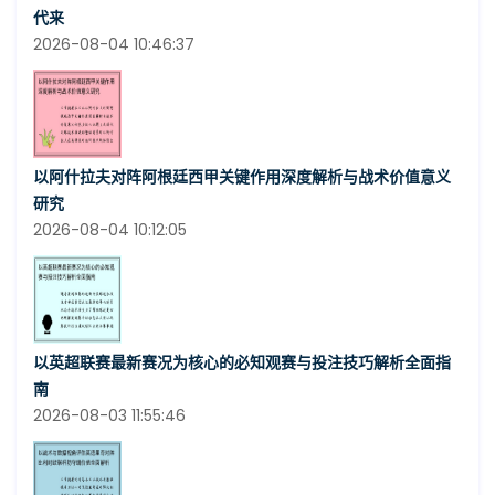
代来
2026-08-04 10:46:37
以阿什拉夫对阵阿根廷西甲关键作用深度解析与战术价值意义
研究
2026-08-04 10:12:05
以英超联赛最新赛况为核心的必知观赛与投注技巧解析全面指
南
2026-08-03 11:55:46