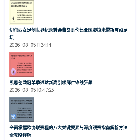
切尔西女足创世界纪录转会费签哥伦比亚国脚拉米雷斯震动足
坛
2026-08-05 11:24:14
凯恩创欧冠单季进球新高引领拜仁锋线狂飙
2026-08-05 10:47:25
全面掌握欧协联赛程的八大关键要素与深度观赛指南解析方法
全攻略详解