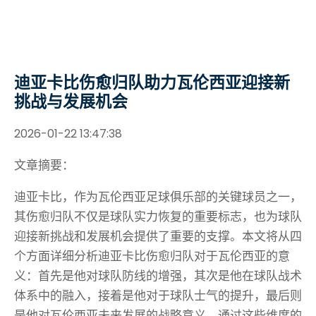
迪亚卡比伤愈归队助力瓦伦西亚迎接新
挑战与发展机会
2026-01-22 13:47:38
文章摘要：
迪亚卡比，作为瓦伦西亚足球俱乐部的关键球员之一，
其伤愈归队不仅是球队实力恢复的重要标志，也为球队
迎接新挑战和发展机会提供了重要的支撑。本文将从四
个方面详细分析迪亚卡比伤愈归队对于瓦伦西亚的意
义：首先是他对球队防线的增强，其次是他在球队战术
体系中的融入，接着是他对于球队士气的提升，最后则
是他对瓦伦西亚未来发展的战略意义。通过这些维度的