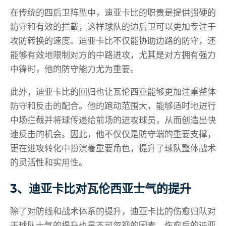
在传统的四后卫阵型中，迪亚卡比的职责是提供强硬的
防守和有效的拦截，这样球队的边后卫可以更加专注于
攻防转换的速度。迪亚卡比不仅能协助边路的防守，还
能够有效地限制对方的中路进攻，尤其是对方拥有强力
中锋时，他的防守能力尤为重要。
此外，迪亚卡比的回归也让瓦伦西亚能够更加注重整体
防守和反击的配合。他的跑动范围大，能够适时地进行
中场拦截并将球传递给前场的进攻球员，从而创造出快
速反击的机会。因此，他不仅仅是防守端的重要支撑，
更在进攻转化中扮演着重要角色，提升了球队整体战术
的灵活性和实用性。
3、迪亚卡比对瓦伦西亚士气的提升
除了对防线和战术体系的提升，迪亚卡比的伤愈归队对
于球队士气的提升也是不可忽视的因素。伤愈后的迪亚