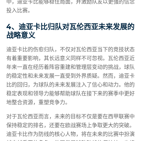
中，迪亚卡比能够稳住局面，并激励队友以更强的信念
投入比赛。
4、迪亚卡比归队对瓦伦西亚未来发展的
战略意义
迪亚卡比的伤愈归队，不仅对瓦伦西亚当下的竞技状态
有着重要影响，其长远意义同样不可忽视。瓦伦西亚近
年来一直在经历着阵容重建和管理层变动的挑战，球队
的稳定性和未来发展一直受到外界质疑。然而，迪亚卡
比的回归，为球队的未来发展注入了信心和动力。他的
稳定表现和领导力能够帮助球队在接下来的赛季中更好
地整合资源，重塑竞争力。
对于瓦伦西亚而言，未来的目标不仅是要在西甲联赛中
保持稳定的排名，还要在欧战赛场上争取更大的突破。
迪亚卡比作为防线的核心人物，将在未来的比赛中扮演