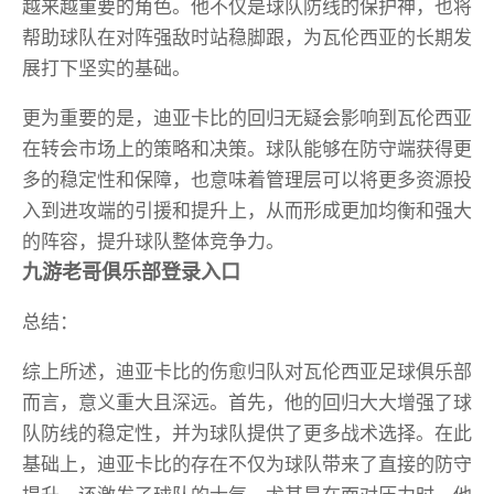
越来越重要的角色。他不仅是球队防线的保护神，也将
帮助球队在对阵强敌时站稳脚跟，为瓦伦西亚的长期发
展打下坚实的基础。
更为重要的是，迪亚卡比的回归无疑会影响到瓦伦西亚
在转会市场上的策略和决策。球队能够在防守端获得更
多的稳定性和保障，也意味着管理层可以将更多资源投
入到进攻端的引援和提升上，从而形成更加均衡和强大
的阵容，提升球队整体竞争力。
九游老哥俱乐部登录入口
总结：
综上所述，迪亚卡比的伤愈归队对瓦伦西亚足球俱乐部
而言，意义重大且深远。首先，他的回归大大增强了球
队防线的稳定性，并为球队提供了更多战术选择。在此
基础上，迪亚卡比的存在不仅为球队带来了直接的防守