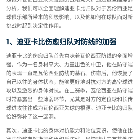
分析，我们可以全面理解迪亚卡比归队对于瓦伦西亚足
球俱乐部所带来的积极影响，以及他如何在球队面对新
挑战时起到决定性作用。
1、迪亚卡比伤愈归队对防线的加强
迪亚卡比的伤愈归队首先意味着瓦伦西亚防线的全面增
强。作为一名身材高大、力量出色的中卫，他在防守端
的表现一直是瓦伦西亚防线的基石。伤愈后，他恢复了
自己以往的身体状态，能够更好地对抗对方的高空球进
攻以及激烈的身体对抗。在上赛季，瓦伦西亚在防守端
时常暴露出一些薄弱环节，尤其是对方的定位球和长传
球进攻往往成为瓦伦西亚失球的根源。迪亚卡比的归队
恰好弥补了这一漏洞。
其次，迪亚卡比的身体对抗能力和站位意识，使他在比