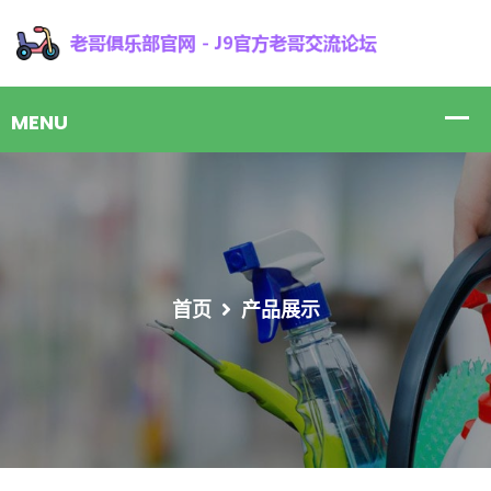
首页
产品展示