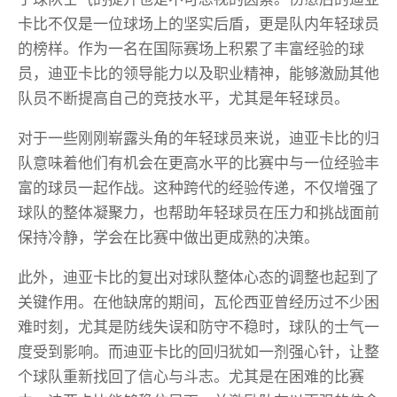
卡比不仅是一位球场上的坚实后盾，更是队内年轻球员
的榜样。作为一名在国际赛场上积累了丰富经验的球
员，迪亚卡比的领导能力以及职业精神，能够激励其他
队员不断提高自己的竞技水平，尤其是年轻球员。
对于一些刚刚崭露头角的年轻球员来说，迪亚卡比的归
队意味着他们有机会在更高水平的比赛中与一位经验丰
富的球员一起作战。这种跨代的经验传递，不仅增强了
球队的整体凝聚力，也帮助年轻球员在压力和挑战面前
保持冷静，学会在比赛中做出更成熟的决策。
此外，迪亚卡比的复出对球队整体心态的调整也起到了
关键作用。在他缺席的期间，瓦伦西亚曾经历过不少困
难时刻，尤其是防线失误和防守不稳时，球队的士气一
度受到影响。而迪亚卡比的回归犹如一剂强心针，让整
个球队重新找回了信心与斗志。尤其是在困难的比赛