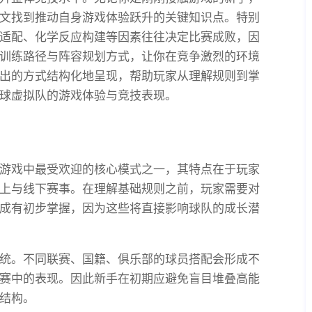
文找到推动自身游戏体验跃升的关键知识点。特别
适配、化学反应构建等因素往往决定比赛成败，因
训练路径与阵容规划方式，让你在竞争激烈的环境
出的方式结构化地呈现，帮助玩家从理解规则到掌
球虚拟队的游戏体验与竞技表现。
类游戏中最受欢迎的核心模式之一，其特点在于玩家
上与线下赛事。在理解基础规则之前，玩家需要对
成有初步掌握，因为这些将直接影响球队的成长潜
统。不同联赛、国籍、俱乐部的球员搭配会形成不
赛中的表现。因此新手在初期应避免盲目堆叠高能
结构。