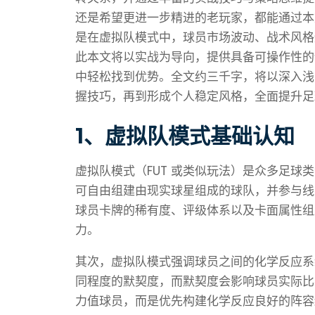
还是希望更进一步精进的老玩家，都能通过本
是在虚拟队模式中，球员市场波动、战术风格
此本文将以实战为导向，提供具备可操作性的
中轻松找到优势。全文约三千字，将以深入浅
握技巧，再到形成个人稳定风格，全面提升足
1、虚拟队模式基础认知
虚拟队模式（FUT 或类似玩法）是众多足球
可自由组建由现实球星组成的球队，并参与线
球员卡牌的稀有度、评级体系以及卡面属性组
力。
其次，虚拟队模式强调球员之间的化学反应系
同程度的默契度，而默契度会影响球员实际比
力值球员，而是优先构建化学反应良好的阵容