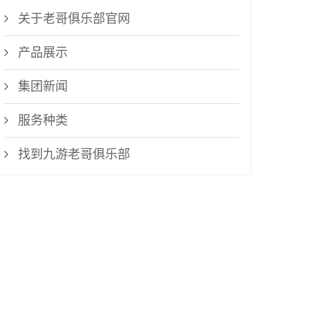
关于老哥俱乐部官网
产品展示
集团新闻
服务种类
找到九游老哥俱乐部