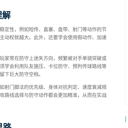
理解
稳定性，例如短传、直塞、盘带、射门等动作的节
主动权就越大。此外，还要学会使用假动作、加速
玩家常在防守上迷失方向，频繁被对手单骑突破或
须学会利用队友施压、卡位防守、预判传球路线等
留下巨大防守空档。
如射门脚法的优先级、身体对抗判定、速度衰减规
攻路线选择与防守动作都会更加精准，从而在实战
思路