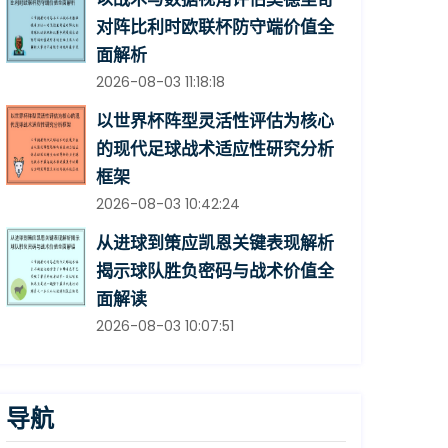
对阵比利时欧联杯防守端价值全
面解析
2026-08-03 11:18:18
以世界杯阵型灵活性评估为核心
的现代足球战术适应性研究分析
框架
2026-08-03 10:42:24
从进球到策应凯恩关键表现解析
揭示球队胜负密码与战术价值全
面解读
2026-08-03 10:07:51
导航