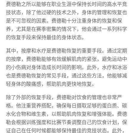
费德勒之所以能够在职业生涯中保持长时间的高水平竞
技状态，除了他过硬的技术之外，身体的管理和恢复也
是不可忽视的因素。费德勒十分注重身体的恢复和保
养，尤其是在赛季密集的情况下，他会通过一系列科学
的恢复手段来保持最佳的身体状态。
其中，按摩和水疗是费德勒恢复的重要手段。通过定期
的按摩，费德勒能够有效缓解肌肉的紧张，避免运动中
的小伤病对身体造成长时间的影响。此外，水疗和冰浴
也是费德勒恢复的常见手段，通过这些方法，他能够减
轻身体的酸痛感，帮助肌肉更快地恢复。
除了外部的恢复手段，费德勒对饮食的管理也非常严
格。他注重营养搭配，确保每日摄取足够的蛋白质、碳
水化合物和维生素，以帮助肌肉恢复和增强体能。费德
勒会根据训练强度和比赛节奏调整自己的饮食计划，保
证自己在任何时候都能够保持最佳的竞技状态。此外，