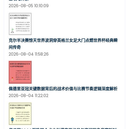
2026-08-05 10:10:09
克尔半决赛惊天世界波洞穿英格兰女足大门点燃世界杯经典瞬
间传奇
2026-08-04 11:58:26
佩德里亚冠关键数据背后的战术价值与比赛节奏逻辑深度解析
2026-08-04 11:22:02