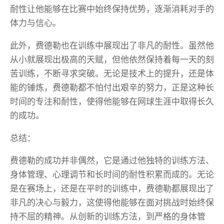
耐性让他能够在比赛中始终保持优势，逐渐消耗对手的
体力与信心。
此外，费德勒也在训练中展现出了非凡的耐性。虽然他
从小就展现出极高的天赋，但他依然保持着每一天的刻
苦训练，不断寻求突破。无论是技术上的提升，还是体
能的锤炼，费德勒都不怕付出艰辛的努力，正是这种长
时间的专注和耐性，使得他能够在网球生涯中取得长久
的成功。
总结：
费德勒的成功并非偶然，它是通过他独特的训练方法、
身体管理、心理调节和长时间的耐性积累而成的。无论
是在赛场上，还是在平时的训练中，费德勒都展现出了
非凡的决心与毅力，这使得他能够在面对挑战时始终保
持不屈的精神。从创新的训练方法，到严格的身体管