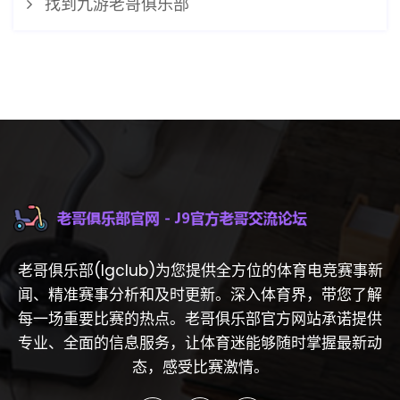
找到九游老哥俱乐部
老哥俱乐部(lgclub)为您提供全方位的体育电竞赛事新
闻、精准赛事分析和及时更新。深入体育界，带您了解
每一场重要比赛的热点。老哥俱乐部官方网站承诺提供
专业、全面的信息服务，让体育迷能够随时掌握最新动
态，感受比赛激情。