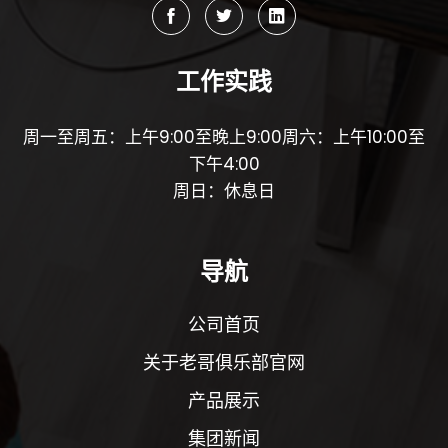
工作实践
周一至周五：上午9:00至晚上9:00周六：上午10:00至
下午4:00
周日：休息日
导航
公司首页
关于老哥俱乐部官网
产品展示
集团新闻