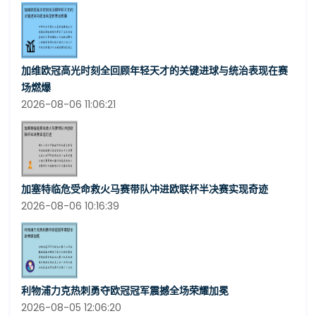
加维欧冠高光时刻全回顾年轻天才的关键进球与统治表现在赛
场燃爆
2026-08-06 11:06:21
加塞特临危受命救火马赛带队冲进欧联杯半决赛实现奇迹
2026-08-06 10:16:39
利物浦力克热刺勇夺欧冠冠军震撼全场荣耀加冕
2026-08-05 12:06:20