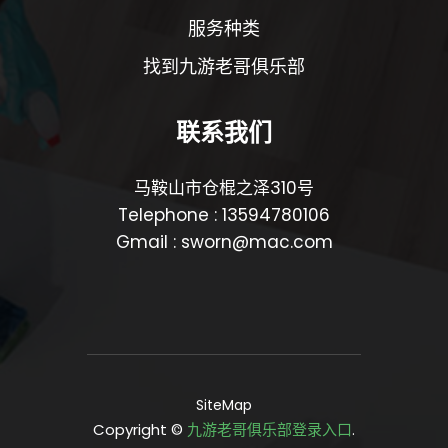
服务种类
找到九游老哥俱乐部
联系我们
马鞍山市仓棍之泽310号
Telephone : 13594780106
Gmail : sworn@mac.com
SiteMap
Copyright ©
九游老哥俱乐部登录入口
.