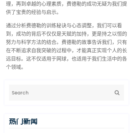
理，再到卓越的心理素质，费德勒的成功无疑为我们提
供了宝贵的经验与启示。
通过分析费德勒的训练秘诀与心态调整，我们可以看
到，成功的背后不仅仅是天赋的加持，更是持之以恒的
努力与科学方法的结合。费德勒的故事告诉我们，只有
在不断追求自我突破的过程中，才能真正实现个人的长
远目标。这不仅适用于网球，也适用于我们生活中的各
个领域。
热门新闻