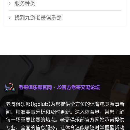
服务种类
找到九游老哥俱乐部
老哥俱乐部(lgclub)为您提供全方位的体育电竞赛事新
闻、精准赛事分析和及时更新。深入体育界，带您了解
每一场重要比赛的热点。老哥俱乐部官方网站承诺提供
专业、全面的信息服务，让体育迷能够随时掌握最新动