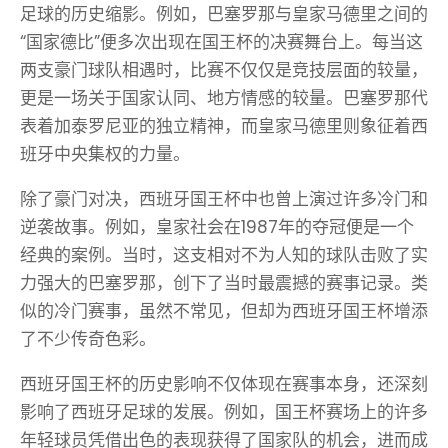
足球的历史缩影。例如，巴塞罗那与皇家马德里之间的
“国家德比”便多次出现在国王杯的决赛舞台上。每当这
两支豪门球队相遇时，比赛不仅仅是竞技层面的较量，
更是一场关于国家认同、地方情感的较量。巴塞罗那代
表着加泰罗尼亚的独立精神，而皇家马德里则象征着西
班牙中央集权的力量。
除了豪门对决，西班牙国王杯中也曾上演过许多冷门和
逆袭故事。例如，皇家社会在1987年的夺冠便是一个
经典的案例。当时，这支相对不为人知的球队击败了实
力强大的巴塞罗那，创下了当时最震撼的赛事记录。类
似的冷门赛事，虽然不常见，但却为西班牙国王杯增添
了不少传奇色彩。
西班牙国王杯的历史影响不仅体现在赛事本身，还深刻
影响了西班牙足球的发展。例如，国王杯赛场上的许多
年轻球员凭借出色的表现获得了国家队的机会，进而成