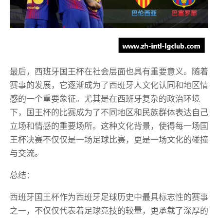
最后，西班牙国王杯在社会层面也具有重要意义。随着
赛事的发展，它逐渐成为了西班牙人文化认同和地区情
感的一个重要象征。尤其是在西班牙复杂的政治环境
下，国王杯的比赛成为了不同地区和民族群体表达自己
立场和情感的重要场所。这种文化背景，使得每一场国
王杯决赛不仅仅是一场足球比赛，更是一场文化的碰撞
与交流。
总结：
西班牙国王杯作为西班牙足球历史中最具标志性的赛事
之一，不仅仅代表着足球竞技的较量，更承载了深厚的