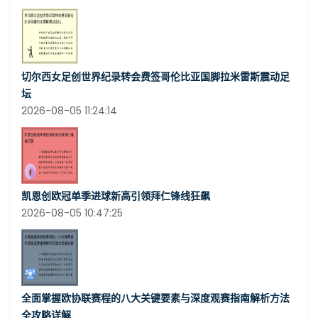
切尔西女足创世界纪录转会费签哥伦比亚国脚拉米雷斯震动足
坛
2026-08-05 11:24:14
凯恩创欧冠单季进球新高引领拜仁锋线狂飙
2026-08-05 10:47:25
全面掌握欧协联赛程的八大关键要素与深度观赛指南解析方法
全攻略详解