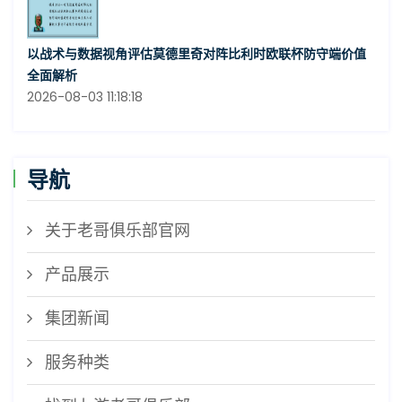
以战术与数据视角评估莫德里奇对阵比利时欧联杯防守端价值
全面解析
2026-08-03 11:18:18
导航
关于老哥俱乐部官网
产品展示
集团新闻
服务种类