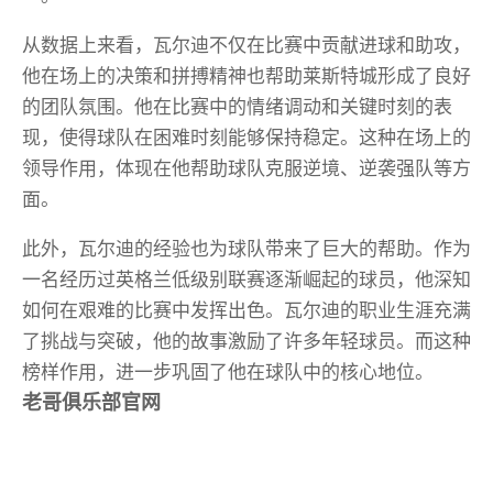
从数据上来看，瓦尔迪不仅在比赛中贡献进球和助攻，
他在场上的决策和拼搏精神也帮助莱斯特城形成了良好
的团队氛围。他在比赛中的情绪调动和关键时刻的表
现，使得球队在困难时刻能够保持稳定。这种在场上的
领导作用，体现在他帮助球队克服逆境、逆袭强队等方
面。
此外，瓦尔迪的经验也为球队带来了巨大的帮助。作为
一名经历过英格兰低级别联赛逐渐崛起的球员，他深知
如何在艰难的比赛中发挥出色。瓦尔迪的职业生涯充满
了挑战与突破，他的故事激励了许多年轻球员。而这种
榜样作用，进一步巩固了他在球队中的核心地位。
老哥俱乐部官网