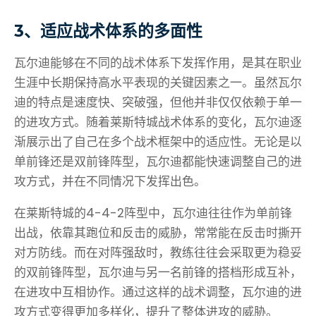
3、适应战术体系的多面性
瓦尔迪能够在不同的战术体系下发挥作用，是其在职业
生涯中长期保持高水平表现的关键因素之一。虽然瓦尔
迪的特点是速度快、突破强，但他并非仅仅依赖于单一
的进攻方式。随着莱斯特城战术体系的变化，瓦尔迪逐
渐展示出了自己在多个战术框架中的适应性。无论是以
单前锋还是双前锋阵型，瓦尔迪都能快速调整自己的进
攻方式，并在不同情况下发挥出色。
在莱斯特城的4-4-2阵型中，瓦尔迪往往作为单前锋
出战，依靠其跑位和反击的威胁，常常能在反击时撕开
对方防线。而在对阵强敌时，教练往往会采取更为稳妥
的双前锋阵型，瓦尔迪与另一名前锋的搭档形成互补，
在进攻中互相协作。通过这样的战术调整，瓦尔迪的进
攻方式变得更加多样化，提升了整体进攻的威胁。