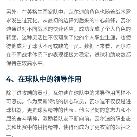
另外，在英格兰国家队中，瓦尔迪的角色也随着战术需
求发生过变化。从最初的边锋到后来的中心前锋，瓦尔
迪通过对不同战术的快速适应，成功完成了个人角色的
转变。这种灵活性不仅帮助了他的个人职业生涯，也使
得他成为了球队不可或缺的一员。数据上来看，瓦尔迪
在不同战术体系下的表现都极为稳定，进球和助攻数都
保持在较高水平。
4、在球队中的领导作用
除了进攻端的贡献，瓦尔迪在球队中的领导作用同样不
可忽视。作为莱斯特城的核心球员，瓦尔迪不仅仅是进
球机器，更是球队精神的代表。他以坚韧的意志力和不
屈的奋斗精神，激励着队友不断向前。瓦尔迪的职业态
度和比赛中的拼搏精神，使得他成为了更衣室的领袖之
一。