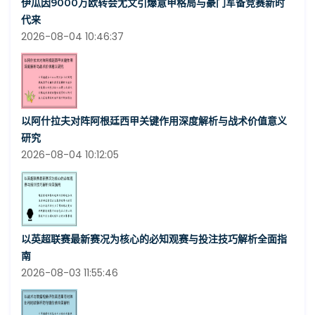
伊瓜因9000万欧转会尤文引爆意甲格局与豪门军备竞赛新时
代来
2026-08-04 10:46:37
以阿什拉夫对阵阿根廷西甲关键作用深度解析与战术价值意义
研究
2026-08-04 10:12:05
以英超联赛最新赛况为核心的必知观赛与投注技巧解析全面指
南
2026-08-03 11:55:46