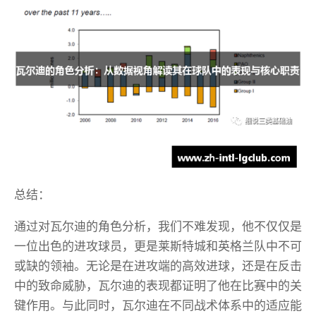
总结：
通过对瓦尔迪的角色分析，我们不难发现，他不仅仅是
一位出色的进攻球员，更是莱斯特城和英格兰队中不可
或缺的领袖。无论是在进攻端的高效进球，还是在反击
中的致命威胁，瓦尔迪的表现都证明了他在比赛中的关
键作用。与此同时，瓦尔迪在不同战术体系中的适应能