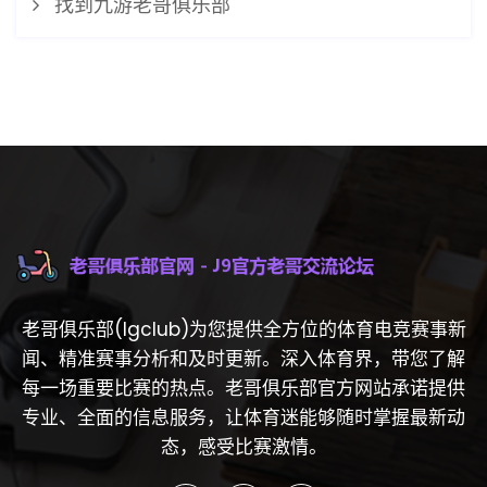
找到九游老哥俱乐部
老哥俱乐部(lgclub)为您提供全方位的体育电竞赛事新
闻、精准赛事分析和及时更新。深入体育界，带您了解
每一场重要比赛的热点。老哥俱乐部官方网站承诺提供
专业、全面的信息服务，让体育迷能够随时掌握最新动
态，感受比赛激情。