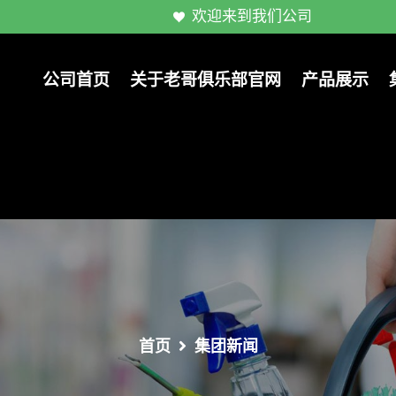
欢迎来到我们公司
公司首页
关于老哥俱乐部官网
产品展示
首页
集团新闻