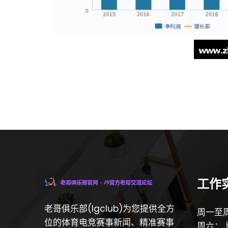
工作
老哥俱乐部(lgclub)为您提供全方
周一至周
位的体育电竞赛事新闻、精准赛事
周六：上