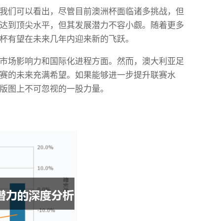
我们可以看出，尽管目前澳洲杯面临诸多挑战，但
达到顶尖水平，但其发展潜力不容小觑。随着更多
杯有望在未来几年内迎来新的飞跃。
市场影响力和国际化进程方面。然而，澳大利亚足
赛的未来充满希望。如果能够进一步提升联赛水
版图上不可忽视的一股力量。