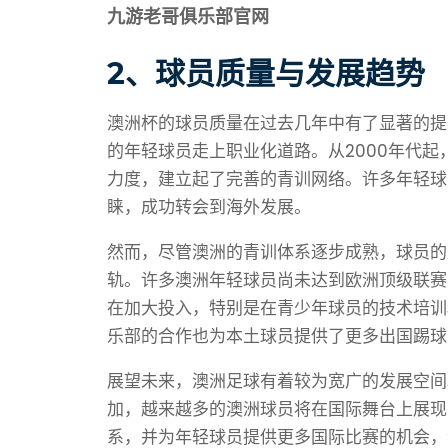
九游老哥俱乐部官网
2、球员质量与发展趋势
澳洲杯的球员质量在过去几年中有了显著的提
的年轻球员走上职业化道路。从2000年代
力度，建立起了完善的青训网络。许多年轻球
睐，成功转会到海外发展。
然而，尽管澳洲的青训体系逐步成熟，球员的
轨。许多澳洲年轻球员尚未达到欧洲顶级联赛
在加大投入，特别是在青少年球员的技术培训
乐部的合作也为本土球员提供了更多出国踢球
展望未来，澳洲足球有着较为宽广的发展空间
加，越来越多的澳洲球员将在国际舞台上展现
系，并为年轻球员提供更多国际比赛的机会，