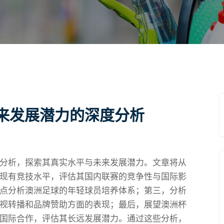
来发展潜力的深度分析
深度分析，探索其真实水平与未来发展潜力。文章将从
现有竞技水平，评估其国内联赛的竞争性与国际影
点分析澳洲足球的年轻球员培养体系；第三，分析
视转播和品牌赞助方面的表现；最后，展望澳洲杯
国际合作，评估其长远发展潜力。通过这些分析，