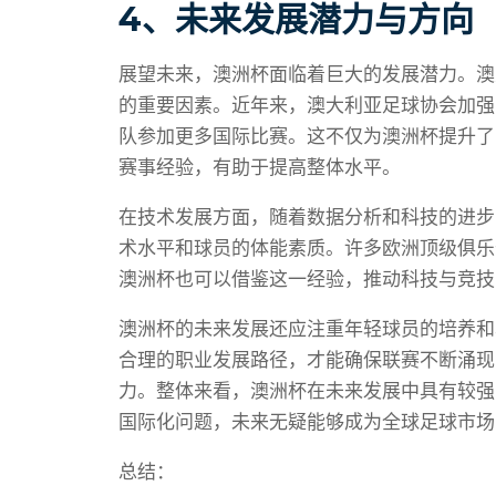
4、未来发展潜力与方向
展望未来，澳洲杯面临着巨大的发展潜力。澳
的重要因素。近年来，澳大利亚足球协会加强
队参加更多国际比赛。这不仅为澳洲杯提升了
赛事经验，有助于提高整体水平。
在技术发展方面，随着数据分析和科技的进步
术水平和球员的体能素质。许多欧洲顶级俱乐
澳洲杯也可以借鉴这一经验，推动科技与竞技
澳洲杯的未来发展还应注重年轻球员的培养和
合理的职业发展路径，才能确保联赛不断涌现
力。整体来看，澳洲杯在未来发展中具有较强
国际化问题，未来无疑能够成为全球足球市场
总结：