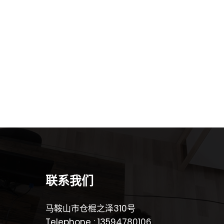
联系我们
马鞍山市仓棍之泽310号
Telephone : 13594780106