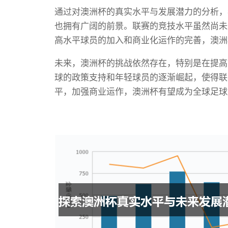
通过对澳洲杯的真实水平与发展潜力的分析，
也拥有广阔的前景。联赛的竞技水平虽然尚未
高水平球员的加入和商业化运作的完善，澳洲
未来，澳洲杯的挑战依然存在，特别是在提高
球的政策支持和年轻球员的逐渐崛起，使得联
平，加强商业运作，澳洲杯有望成为全球足球