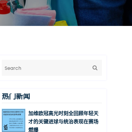
热门新闻
加维欧冠高光时刻全回顾年轻天
才的关键进球与统治表现在赛场
燃爆