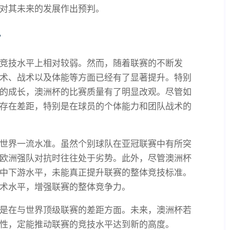
对其未来的发展作出预判。
析
竞技水平上相对较弱。然而，随着联赛的不断发
术、战术以及体能等方面已经有了显著提升。特别
的成长，澳洲杯的比赛质量有了明显改观。尽管如
存在差距，特别是在球员的个体能力和团队战术的
世界一流水准。虽然个别球队在亚冠联赛中有所突
欧洲强队对抗时往往处于劣势。此外，尽管澳洲杯
中下游水平，未能真正提升联赛的整体竞技标准。
术水平，增强联赛的整体竞争力。
是在与世界顶级联赛的差距方面。未来，澳洲杯若
性，定能推动联赛的竞技水平达到新的高度。