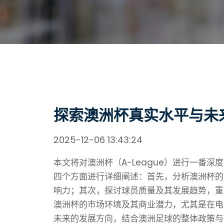
探索澳洲杯真实水平与未
2025-12-06 13:43:24
本文将对澳洲杯（A-League）进行一番
四个方面进行详细阐述：首先，分析澳洲杯的
响力；其次，探讨球员质量及其发展趋势，重
澳洲杯的市场环境及其商业潜力，尤其是在电
未来的发展方向，结合澳洲足球的整体政策与