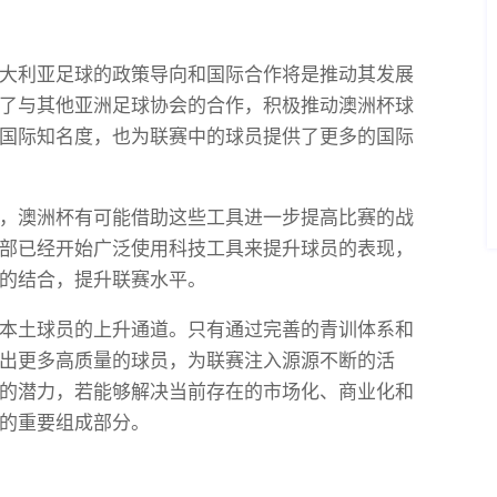
大利亚足球的政策导向和国际合作将是推动其发展
了与其他亚洲足球协会的合作，积极推动澳洲杯球
国际知名度，也为联赛中的球员提供了更多的国际
，澳洲杯有可能借助这些工具进一步提高比赛的战
部已经开始广泛使用科技工具来提升球员的表现，
的结合，提升联赛水平。
本土球员的上升通道。只有通过完善的青训体系和
出更多高质量的球员，为联赛注入源源不断的活
的潜力，若能够解决当前存在的市场化、商业化和
的重要组成部分。