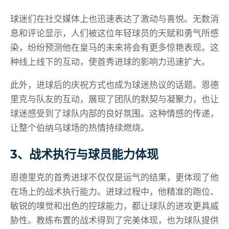
球迷们在社交媒体上也迅速表达了激动与喜悦。无数消
息和评论显示，人们被这位年轻球员的天赋和勇气所感
染，纷纷预测他在皇马的未来将会有更多惊艳表现。这
种线上线下的互动，使首秀进球的影响力迅速扩大。
此外，进球后的庆祝方式也成为球迷热议的话题。恩德
里克与队友的互动，展现了团队的默契与凝聚力，也让
球迷感受到了球队内部的良好氛围。这种情感的传递，
让整个伯纳乌球场的热情持续燃烧。
3、战术执行与球员能力体现
恩德里克的首秀进球不仅仅是运气的结果，更体现了他
在场上的战术执行能力。进球过程中，他精准的跑位、
敏锐的嗅觉和出色的控球能力，都让球队的进攻更具威
胁性。教练布置的战术得到了完美体现，也为球队提供