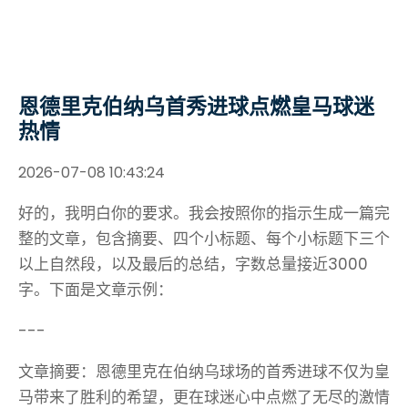
恩德里克伯纳乌首秀进球点燃皇马球迷
热情
2026-07-08 10:43:24
好的，我明白你的要求。我会按照你的指示生成一篇完
整的文章，包含摘要、四个小标题、每个小标题下三个
以上自然段，以及最后的总结，字数总量接近3000
字。下面是文章示例：
---
文章摘要：恩德里克在伯纳乌球场的首秀进球不仅为皇
马带来了胜利的希望，更在球迷心中点燃了无尽的激情