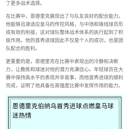
了更多战术选择。
在比赛中，恩德里克展现出了与队友良好的配合能力。
他能够迅速适应皇马的传控风格，与中场和锋线球员形
成有效的衔接，这对球队整体战术体系的执行起到了积
极作用。他的首秀进球因此不仅是个人的成功，也是团
队配合的胜利。
更重要的是，恩德里克在比赛中表现出的冷静和决断
力，让教练和球迷对他的潜力充满信心。年轻球员在大
赛中保持高水平的表现并非易事，而他首秀进球的顺利
完成，证明了他具备在高强度比赛中发挥作用的能力。