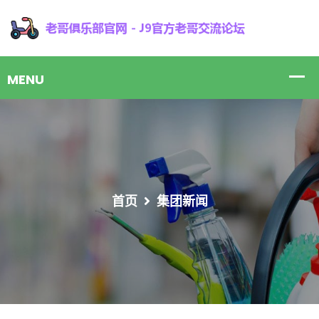
首页
集团新闻