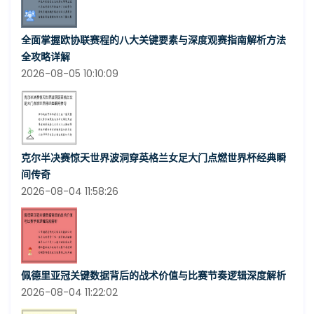
全面掌握欧协联赛程的八大关键要素与深度观赛指南解析方法
全攻略详解
2026-08-05 10:10:09
克尔半决赛惊天世界波洞穿英格兰女足大门点燃世界杯经典瞬
间传奇
2026-08-04 11:58:26
佩德里亚冠关键数据背后的战术价值与比赛节奏逻辑深度解析
2026-08-04 11:22:02