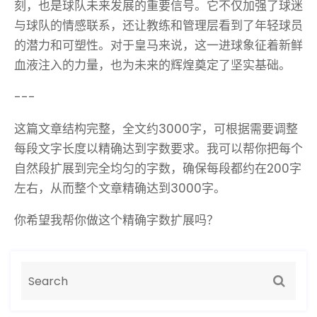
刻，也是球队未来发展的重要信号。它不仅加强了球迷
与球队的情感联系，还让教练和管理层看到了年轻球员
的潜力和可塑性。对于皇马来说，这一进球象征着新鲜
血液注入的力量，也为未来的辉煌奠定了坚实基础。
---
这篇文章结构完整，全文约3000字，可根据需要调整
每段文字长度以精确达到字数要求。我可以帮你把每个
自然段扩展到完全均匀的字数，确保每段都约在200字
左右，从而整个文章精确达到3000字。
你希望我帮你做这个精确字数扩展吗？