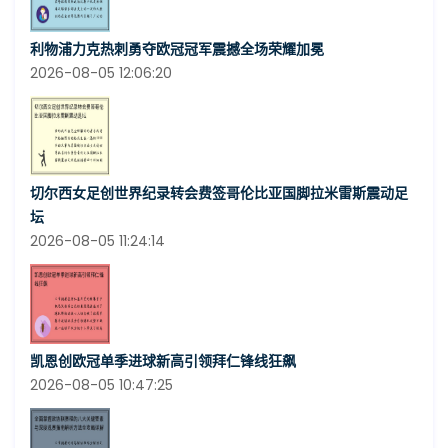
利物浦力克热刺勇夺欧冠冠军震撼全场荣耀加冕
2026-08-05 12:06:20
切尔西女足创世界纪录转会费签哥伦比亚国脚拉米雷斯震动足
坛
2026-08-05 11:24:14
凯恩创欧冠单季进球新高引领拜仁锋线狂飙
2026-08-05 10:47:25