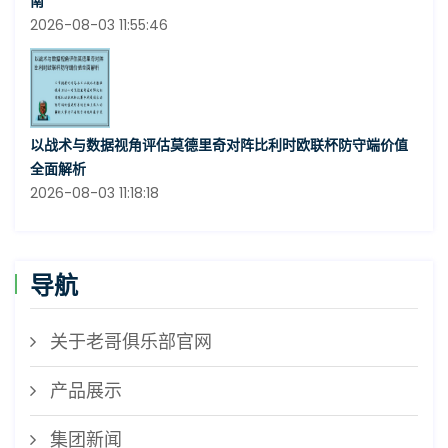
南
2026-08-03 11:55:46
以战术与数据视角评估莫德里奇对阵比利时欧联杯防守端价值
全面解析
2026-08-03 11:18:18
导航
关于老哥俱乐部官网
产品展示
集团新闻