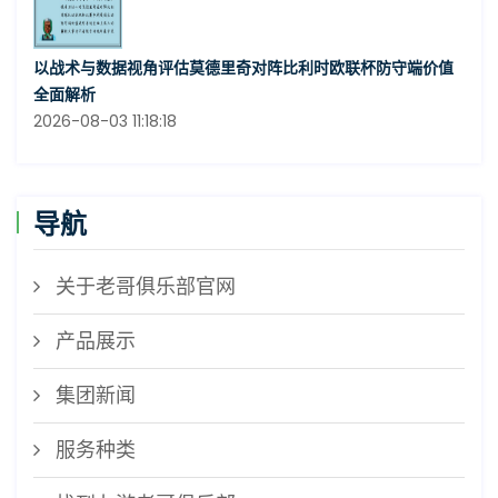
以战术与数据视角评估莫德里奇对阵比利时欧联杯防守端价值
全面解析
2026-08-03 11:18:18
导航
关于老哥俱乐部官网
产品展示
集团新闻
服务种类