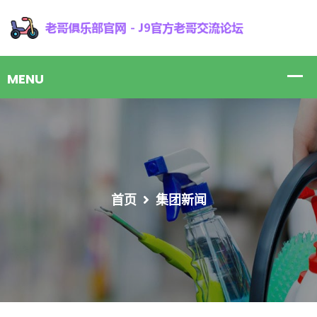
首页
集团新闻