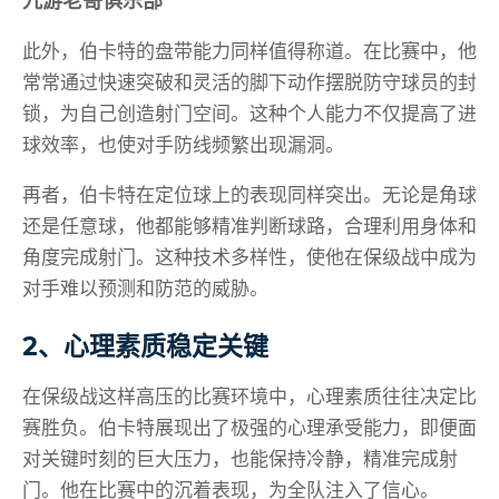
九游老哥俱乐部
此外，伯卡特的盘带能力同样值得称道。在比赛中，他
常常通过快速突破和灵活的脚下动作摆脱防守球员的封
锁，为自己创造射门空间。这种个人能力不仅提高了进
球效率，也使对手防线频繁出现漏洞。
再者，伯卡特在定位球上的表现同样突出。无论是角球
还是任意球，他都能够精准判断球路，合理利用身体和
角度完成射门。这种技术多样性，使他在保级战中成为
对手难以预测和防范的威胁。
2、心理素质稳定关键
在保级战这样高压的比赛环境中，心理素质往往决定比
赛胜负。伯卡特展现出了极强的心理承受能力，即便面
对关键时刻的巨大压力，也能保持冷静，精准完成射
门。他在比赛中的沉着表现，为全队注入了信心。