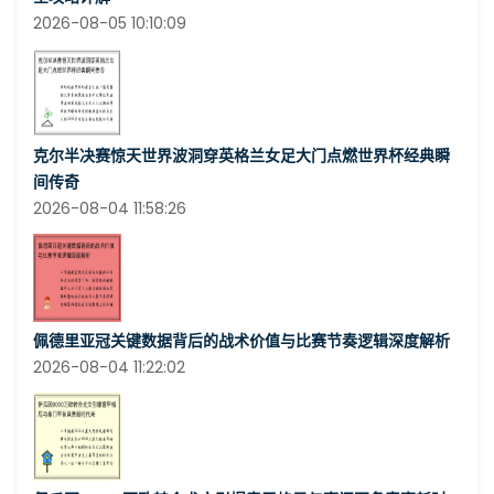
2026-08-05 10:10:09
克尔半决赛惊天世界波洞穿英格兰女足大门点燃世界杯经典瞬
间传奇
2026-08-04 11:58:26
佩德里亚冠关键数据背后的战术价值与比赛节奏逻辑深度解析
2026-08-04 11:22:02