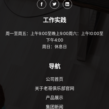
工作实践
周一至周五：上午9:00至晚上9:00周六：上午10:00至
下午4:00
周日：休息日
导航
公司首页
关于老哥俱乐部官网
产品展示
集团新闻