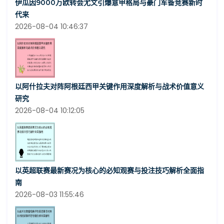
伊瓜因9000万欧转会尤文引爆意甲格局与豪门军备竞赛新时
代来
2026-08-04 10:46:37
以阿什拉夫对阵阿根廷西甲关键作用深度解析与战术价值意义
研究
2026-08-04 10:12:05
以英超联赛最新赛况为核心的必知观赛与投注技巧解析全面指
南
2026-08-03 11:55:46