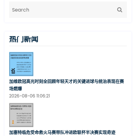
热门新闻
加维欧冠高光时刻全回顾年轻天才的关键进球与统治表现在赛
场燃爆
2026-08-06 11:06:21
加塞特临危受命救火马赛带队冲进欧联杯半决赛实现奇迹