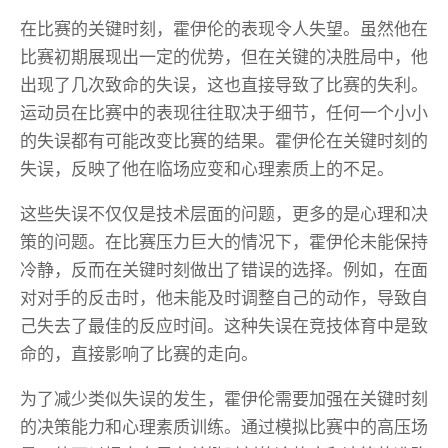
在比赛的关键时刻，霍伊伦的表现令人失望。虽然他在
比赛初期展现出一定的优势，但在关键的决胜局中，他
出现了几次致命的失误，这也直接导致了比赛的失利。
运动员在比赛中的表现往往取决于细节，任何一个小小
的失误都有可能改变比赛的结果。霍伊伦在关键时刻的
失误，反映了他在临场应变和心理素质上的不足。
这些失误不仅仅是技术层面的问题，更多的是心理和决
策的问题。在比赛压力巨大的情况下，霍伊伦未能保持
冷静，反而在关键时刻做出了错误的选择。例如，在面
对对手的反击时，他未能及时调整自己的动作，导致自
己失去了最佳的反应时间。这种失误在竞技体育中是致
命的，直接影响了比赛的走向。
为了减少类似失误的发生，霍伊伦需要加强在关键时刻
的决策能力和心理素质训练。通过模拟比赛中的高压场