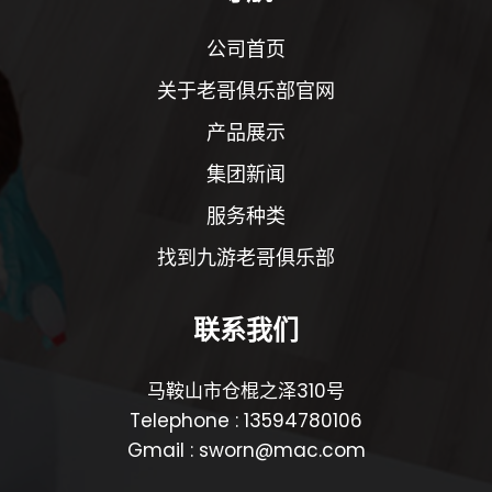
公司首页
关于老哥俱乐部官网
产品展示
集团新闻
服务种类
找到九游老哥俱乐部
联系我们
马鞍山市仓棍之泽310号
Telephone : 13594780106
Gmail : sworn@mac.com