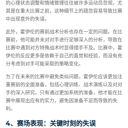
的心理状态调整和情绪管理往往被许多运动员忽视，尤
其是在重大比赛之前，这种细节上的疏忽容易导致比赛
中出现意外的失误。
此外，霍伊伦的赛前战术分析也存在一定的问题。在比
赛前，他可能并未对对手进行足够深入的分析，导致在
比赛中遇到对方特殊战术时显得措手不及。比赛中，霍
伊伦的反应更多是依赖于自己的直觉和经验，而没有充
分考虑到对手可能采取的策略变化。
为了在未来的比赛中避免类似问题，霍伊伦应该更加注
重赛前的全面准备，包括心理训练、战术演练以及对对
手的深入研究。只有通过更加系统的准备，他才能在比
赛中展现出应有的实力，避免因准备不足而导致的失
利。
4、赛场表现：关键时刻的失误