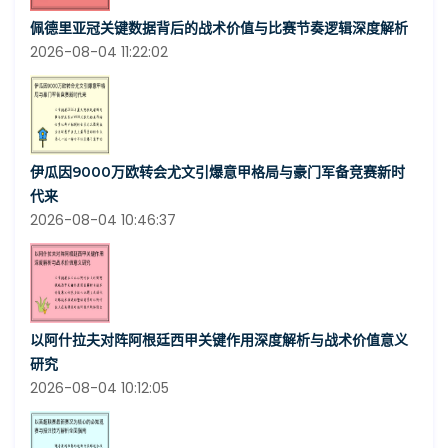
佩德里亚冠关键数据背后的战术价值与比赛节奏逻辑深度解析
2026-08-04 11:22:02
伊瓜因9000万欧转会尤文引爆意甲格局与豪门军备竞赛新时
代来
2026-08-04 10:46:37
以阿什拉夫对阵阿根廷西甲关键作用深度解析与战术价值意义
研究
2026-08-04 10:12:05