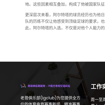
地。这些因素相互叠加，构成了他被国家队征
更深层次来看，阿尔特塔的球员经历也为他日
队的历练不仅让他感受到顶级足球的要求，也
此，阿尔特塔的入选，不仅是对他个人能力的
工作
老哥俱乐部(lgclub)为您提供全方
周一至周
位的体育电竞赛事新闻、精准赛事