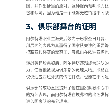
图，并作出恰当的应对。这种提前预判能力让
召和认可，因为他是一个能够无缝衔接不同战
3、俱乐部舞台的证明
阿尔特塔职业生涯先后效力于巴黎圣日耳曼、
部层面的表现为其赢得了国家队关注的重要筹
得联赛和杯赛的双冠王，展现出在欧洲赛场也
转战英超埃弗顿后，阿尔特塔逐渐成为球队的
力，使得他被视为俱乐部的灵魂人物。能够在
仅仅适应西班牙式的传控打法，也能在不同足
俱乐部的成功直接提升了他在国家队教练心中
的持续表现，而阿尔特塔在埃弗顿的出色发挥
进入国家队的充分理由。