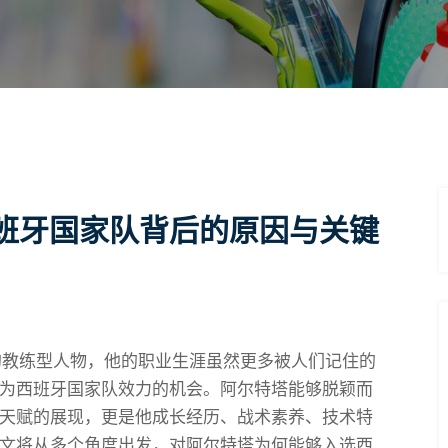
班牙国家队背后的原因与关键
的教练型人物，他的职业生涯虽然更多被人们记住的
为西班牙国家队效力的机会。阿尔特塔能够脱颖而
天赋的展现，更是他成长经历、战术素养、技术特
文将从多个角度出发，对阿尔特塔为何能够入选西