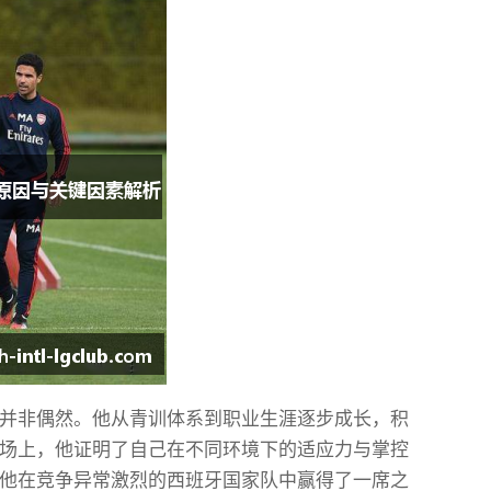
并非偶然。他从青训体系到职业生涯逐步成长，积
场上，他证明了自己在不同环境下的适应力与掌控
他在竞争异常激烈的西班牙国家队中赢得了一席之