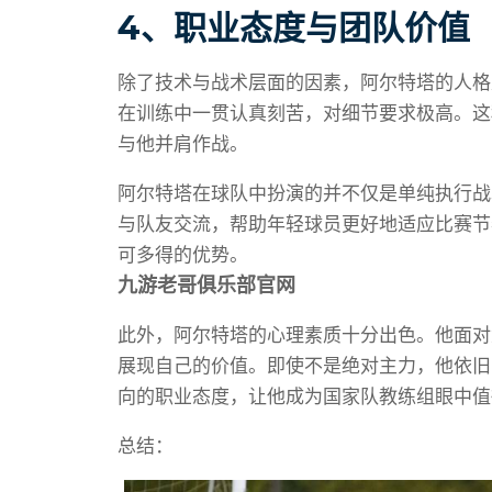
4、职业态度与团队价值
除了技术与战术层面的因素，阿尔特塔的人格
在训练中一贯认真刻苦，对细节要求极高。这
与他并肩作战。
阿尔特塔在球队中扮演的并不仅是单纯执行战
与队友交流，帮助年轻球员更好地适应比赛节
可多得的优势。
九游老哥俱乐部官网
此外，阿尔特塔的心理素质十分出色。他面对
展现自己的价值。即使不是绝对主力，他依旧
向的职业态度，让他成为国家队教练组眼中值
总结：