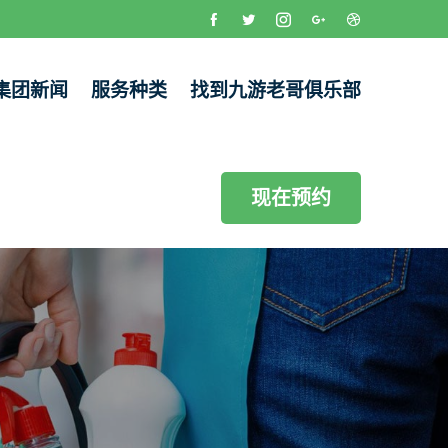
集团新闻
服务种类
找到九游老哥俱乐部
现在预约