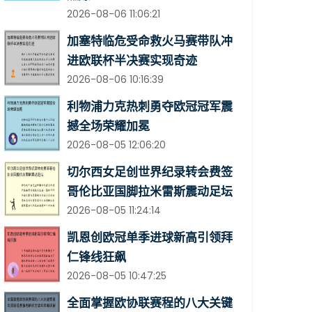
2026-08-06 11:06:21
加塞特临危受命救火马赛带队冲
进欧联杯半决赛实现奇迹
2026-08-06 10:16:39
利物浦力克热刺勇夺欧冠冠军震
撼全场荣耀加冕
2026-08-05 12:06:20
切尔西女足创世界纪录转会费签
哥伦比亚国脚拉米雷斯震动足坛
2026-08-05 11:24:14
凯恩创欧冠单季进球新高引领拜
仁锋线狂飙
2026-08-05 10:47:25
全面掌握欧协联赛程的八大关键