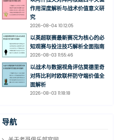
作用深度解析与战术价值意义研
究
2026-08-04 10:12:05
以英超联赛最新赛况为核心的必
知观赛与投注技巧解析全面指南
2026-08-03 11:55:46
以战术与数据视角评估莫德里奇
对阵比利时欧联杯防守端价值全
面解析
2026-08-03 11:18:18
导航
关于老哥俱乐部官网