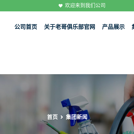
欢迎来到我们公司
公司首页
关于老哥俱乐部官网
产品展示
首页
集团新闻