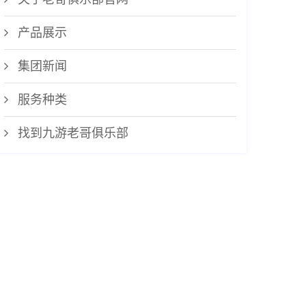
产品展示
集团新闻
服务种类
找到九游老哥俱乐部