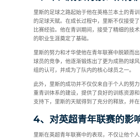
里斯的足球之路起始于他在英格兰本土的青训
的足球天赋。在成长过程中，里斯不仅接受了
比赛经验。他在青训期间，接受了精细的技术
的职业生涯奠定了基础。
里斯的努力和才华使他在青年联赛中脱颖而出
球员的竞争，他逐渐锻炼出了更为成熟的球风
组的认可，并成为了队内的核心球员之一。
此外，里斯的成功并不仅仅来自于个人的努力
重青训体系的建设，提供了良好的训练资源和
支持下，里斯的天赋得到了充分的释放，并在
4、对英超青年联赛的影
里斯在英超青年联赛中的表现，不仅让他个人