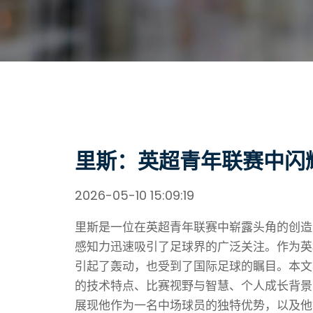
里斯：英超青年联赛中闪
2026-05-10 15:09:19
里斯是一位在英超青年联赛中崭露头角的创造
感知力迅速吸引了足球界的广泛关注。作为英
引起了轰动，也受到了国际足球的瞩目。本文
的技术特点、比赛视野与智慧、个人成长背景
展现他作为一名中场球员的独特优势，以及他