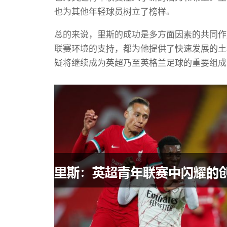
也为其他年轻球员树立了榜样。
总的来说，里斯的成功是多方面因素的共同作
联赛环境的支持，都为他提供了快速发展的土
疑将继续成为英超乃至英格兰足球的重要组成