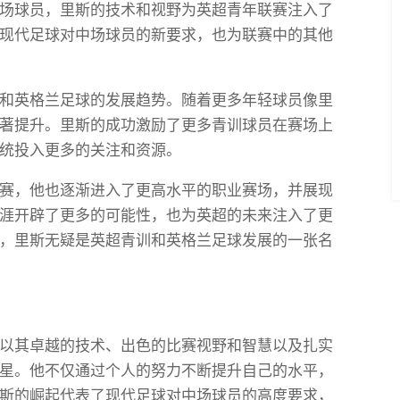
场球员，里斯的技术和视野为英超青年联赛注入了
现代足球对中场球员的新要求，也为联赛中的其他
和英格兰足球的发展趋势。随着更多年轻球员像里
著提升。里斯的成功激励了更多青训球员在赛场上
统投入更多的关注和资源。
赛，他也逐渐进入了更高水平的职业赛场，并展现
涯开辟了更多的可能性，也为英超的未来注入了更
，里斯无疑是英超青训和英格兰足球发展的一张名
以其卓越的技术、出色的比赛视野和智慧以及扎实
星。他不仅通过个人的努力不断提升自己的水平，
斯的崛起代表了现代足球对中场球员的高度要求，