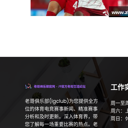
工作
老哥俱乐部(lgclub)为您提供全方
周一至周
位的体育电竞赛事新闻、精准赛事
周六：上
分析和及时更新。深入体育界，带
周日：
您了解每一场重要比赛的热点。老