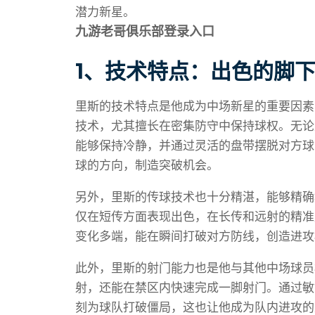
潜力新星。
九游老哥俱乐部登录入口
1、技术特点：出色的脚
里斯的技术特点是他成为中场新星的重要因素
技术，尤其擅长在密集防守中保持球权。无论
能够保持冷静，并通过灵活的盘带摆脱对方球
球的方向，制造突破机会。
另外，里斯的传球技术也十分精湛，能够精确
仅在短传方面表现出色，在长传和远射的精准
变化多端，能在瞬间打破对方防线，创造进攻
此外，里斯的射门能力也是他与其他中场球员
射，还能在禁区内快速完成一脚射门。通过敏
刻为球队打破僵局，这也让他成为队内进攻的