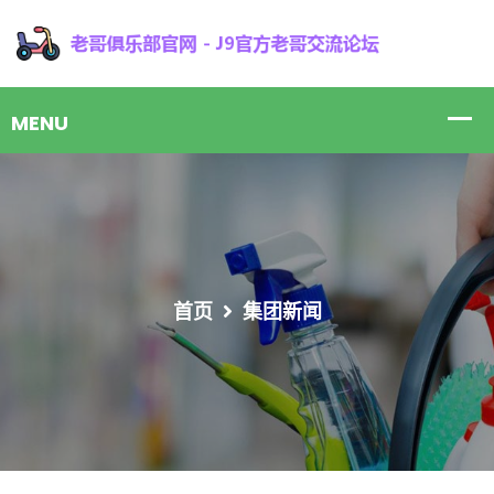
首页
集团新闻