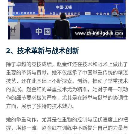
2、技术革新与战术创新
除了卓越的竞技成绩，赵金红还在技术和战术上做出了
重要的革新与贡献。她不仅继承了中国举重传统的精湛
技艺，还在此基础上不断探索、创新，推动了举重技术
的发展。赵金红的举重技术尤为精准，她对于每一项动
作的细节要求极为严格，尤其是在蹲举与挺举的协调性
方面，展示了独特的技术魅力。
她的举重动作，尤其是在重物的控制与起伏速度上的把
握，堪称一流。赵金红在训练中不断提升自己的力量与