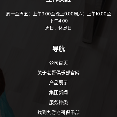
周一至周五：上午9:00至晚上9:00周六：上午10:00至
下午4:00
周日：休息日
导航
公司首页
关于老哥俱乐部官网
产品展示
集团新闻
服务种类
找到九游老哥俱乐部