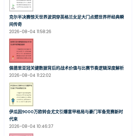
克尔半决赛惊天世界波洞穿英格兰女足大门点燃世界杯经典瞬
间传奇
2026-08-04 11:58:26
佩德里亚冠关键数据背后的战术价值与比赛节奏逻辑深度解析
2026-08-04 11:22:02
伊瓜因9000万欧转会尤文引爆意甲格局与豪门军备竞赛新时
代来
2026-08-04 10:46:37