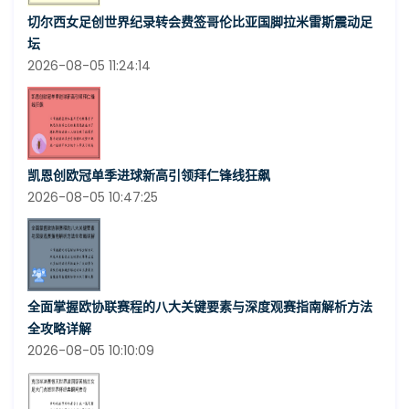
切尔西女足创世界纪录转会费签哥伦比亚国脚拉米雷斯震动足
坛
2026-08-05 11:24:14
凯恩创欧冠单季进球新高引领拜仁锋线狂飙
2026-08-05 10:47:25
全面掌握欧协联赛程的八大关键要素与深度观赛指南解析方法
全攻略详解
2026-08-05 10:10:09