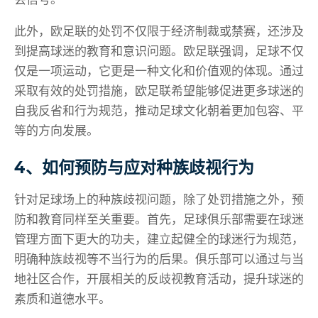
此外，欧足联的处罚不仅限于经济制裁或禁赛，还涉及
到提高球迷的教育和意识问题。欧足联强调，足球不仅
仅是一项运动，它更是一种文化和价值观的体现。通过
采取有效的处罚措施，欧足联希望能够促进更多球迷的
自我反省和行为规范，推动足球文化朝着更加包容、平
等的方向发展。
4、如何预防与应对种族歧视行为
针对足球场上的种族歧视问题，除了处罚措施之外，预
防和教育同样至关重要。首先，足球俱乐部需要在球迷
管理方面下更大的功夫，建立起健全的球迷行为规范，
明确种族歧视等不当行为的后果。俱乐部可以通过与当
地社区合作，开展相关的反歧视教育活动，提升球迷的
素质和道德水平。