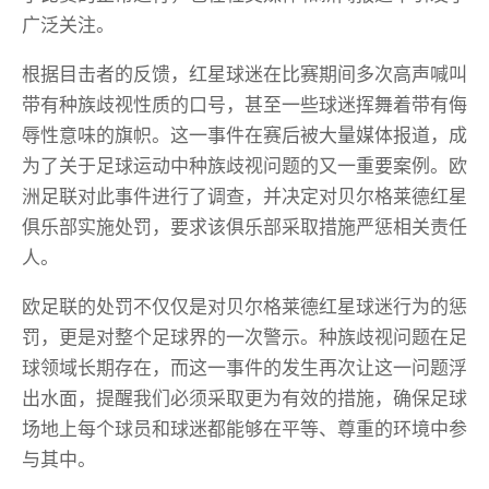
广泛关注。
根据目击者的反馈，红星球迷在比赛期间多次高声喊叫
带有种族歧视性质的口号，甚至一些球迷挥舞着带有侮
辱性意味的旗帜。这一事件在赛后被大量媒体报道，成
为了关于足球运动中种族歧视问题的又一重要案例。欧
洲足联对此事件进行了调查，并决定对贝尔格莱德红星
俱乐部实施处罚，要求该俱乐部采取措施严惩相关责任
人。
欧足联的处罚不仅仅是对贝尔格莱德红星球迷行为的惩
罚，更是对整个足球界的一次警示。种族歧视问题在足
球领域长期存在，而这一事件的发生再次让这一问题浮
出水面，提醒我们必须采取更为有效的措施，确保足球
场地上每个球员和球迷都能够在平等、尊重的环境中参
与其中。