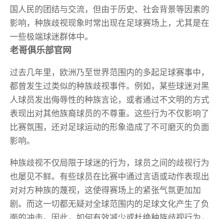
国人民的团结与交流，但由于历史、社会背景等因素的
影响，种族歧视现象时常出现在足球赛场上，尤其是在
一些极端球迷群体中。
老哥俱乐部官网
过去几年里，欧洲乃至世界范围内的多起足球赛事中，
都曾发生过类似的种族歧视事件。例如，某些球迷对黑
人球员发出侮辱性的种族言论，或者通过不文明的方式
表现出对其他族裔球员的不尊重。这些行为不仅影响了
比赛氛围，还对足球运动的形象造成了不可磨灭的负面
影响。
种族歧视不仅局限于球迷的行为，球员之间的歧视行为
也屡见不鲜。有些球员在比赛中通过言语或动作表现出
对对方种族的蔑视，这使得赛场上的紧张气氛更加加
剧。而这一切都无疑对全球范围内的足球文化产生了负
面的冲击。因此，如何有效减少或杜绝种族歧视行为，