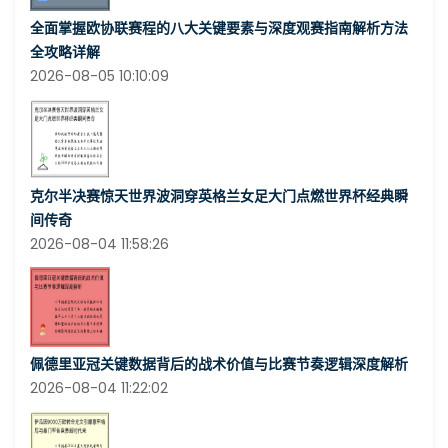
全面掌握欧协联赛程的八大关键要素与深度观赛指南解析方法
全攻略详解
2026-08-05 10:10:09
克尔半决赛惊天世界波洞穿英格兰女足大门点燃世界杯经典瞬
间传奇
2026-08-04 11:58:26
佩德里亚冠关键数据背后的战术价值与比赛节奏逻辑深度解析
2026-08-04 11:22:02