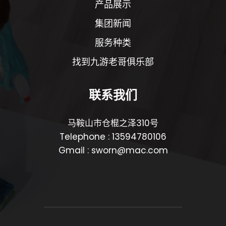
产品展示
集团新闻
服务种类
找到九游老哥俱乐部
联系我们
马鞍山市仓棍之泽310号
Telephone : 13594780106
Gmail : sworn@mac.com