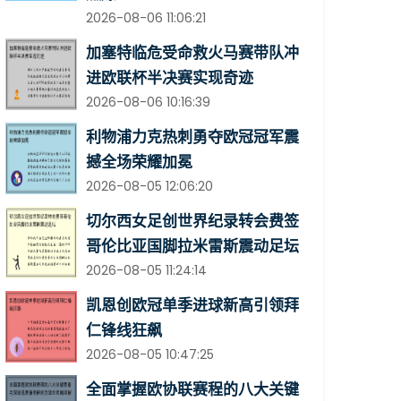
2026-08-06 11:06:21
加塞特临危受命救火马赛带队冲
进欧联杯半决赛实现奇迹
2026-08-06 10:16:39
利物浦力克热刺勇夺欧冠冠军震
撼全场荣耀加冕
2026-08-05 12:06:20
切尔西女足创世界纪录转会费签
哥伦比亚国脚拉米雷斯震动足坛
2026-08-05 11:24:14
凯恩创欧冠单季进球新高引领拜
仁锋线狂飙
2026-08-05 10:47:25
全面掌握欧协联赛程的八大关键