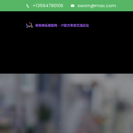
+13594780106
sworn@mac.com