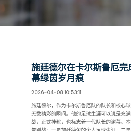
施廷德尔在卡尔斯鲁厄完
幕绿茵岁月痕
2026-04-08 10:53:11
施廷德尔，作为卡尔斯鲁厄队的队长和核心球
无数精彩的瞬间。他的足球生涯可以说是充满
战，正式挂靴，也标志着一代队长的谢幕。本
告别战：一是施廷德尔的个人足球生涯；二是