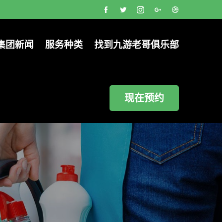
集团新闻
服务种类
找到九游老哥俱乐部
现在预约