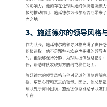
的影响力。他的存在让球队始终保持着凝聚力
极的推动作用。施廷德尔为卡尔斯鲁厄带来了
席之地。
3、施廷德尔的领导风格
作为队长，施廷德尔的领导风格充满了责任感
积极进取。他不是那种喜欢高声指挥的领导者
时，他能够保持冷静，为球队提供战略指引；
任，帮助球队攻破对方防线或稳住场面。
施廷德尔的领导风格与他对足球的深刻理解息
拼，更是心理和意志的较量。因此，他总是鼓
球队处于何种困境，施廷德尔总能给予队友们
所在。