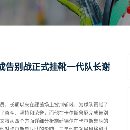
成告别战正式挂靴一代队长谢
员，长期以来在绿茵场上披荆斩棘，为球队贡献了
了奋斗、坚持和荣誉，而他在卡尔斯鲁厄完成告别
文将从四个方面详细分析施廷德尔在卡尔斯鲁厄的
他对卡尔斯鲁厄队的影响；三是他的领导风格和队