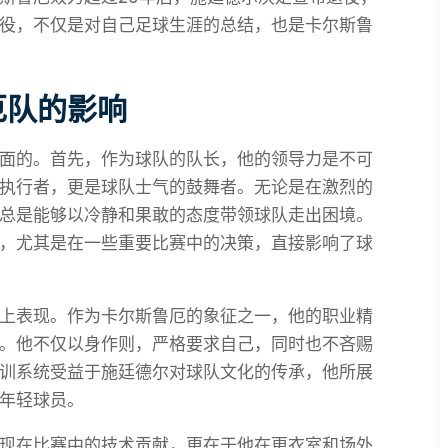
役，不仅是对自己足球生涯的总结，也是卡尔斯鲁
厄队的影响
面的。首先，作为球队的队长，他的领导力是不可
执行者，更是球队士气的鼓舞者。无论是在激烈的
总是能够以冷静和果敢的态度带领球队走出困境。
，尤其是在一些重要比赛中的决策，直接影响了球
上表现。作为卡尔斯鲁厄的象征之一，他的职业精
。他不仅以身作则，严格要求自己，同时也不吝赐
训系统受益于施廷德尔对球队文化的传承，他所展
年轻球员。
现在比赛中的技术贡献，更在于他在更衣室和场外