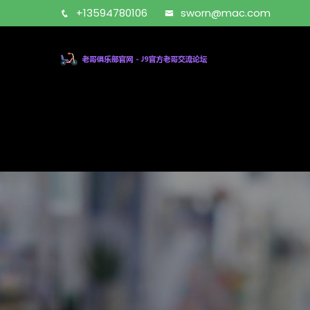
+13594780106
sworn@mac.com