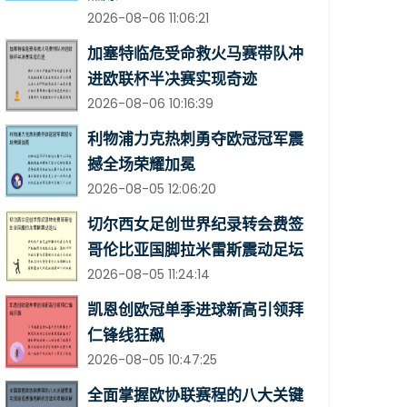
2026-08-06 11:06:21
加塞特临危受命救火马赛带队冲
进欧联杯半决赛实现奇迹
2026-08-06 10:16:39
利物浦力克热刺勇夺欧冠冠军震
撼全场荣耀加冕
2026-08-05 12:06:20
切尔西女足创世界纪录转会费签
哥伦比亚国脚拉米雷斯震动足坛
2026-08-05 11:24:14
凯恩创欧冠单季进球新高引领拜
仁锋线狂飙
2026-08-05 10:47:25
全面掌握欧协联赛程的八大关键