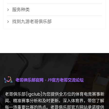
服务种类
找到九游老哥俱乐部
老哥俱乐部(lgclub)为您提供全方位的体育电竞赛事新
闻、精准赛事分析和及时更新。深入体育界，带您了解
每一场重要比赛的热点。老哥俱乐部官方网站承诺提供