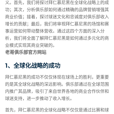
义。首先，我们将探讨拜仁慕尼黑在全球化战略上的成
功；其次，分析俱乐部如何通过精确的品牌营销增强其
商业价值；接着，探讨球迷文化和忠诚度对俱乐部收入
增长的贡献；最后，我们将审视拜仁慕尼黑的场馆和赛
事运营如何带动整体营收。通过这四个方面的深入分
析，我们将全面了解拜仁慕尼黑是如何通过多元化的商
业模式实现其商业突破的。
老哥俱乐部官方网站
1、全球化战略的成功
拜仁慕尼黑的成功不仅仅体现在球场上的胜利，更重要
的是其全球化战略的深远影响。俱乐部通过在全球范围
内推广其品牌，吸引了来自世界各地的商业合作伙伴和
球迷支持，进一步推动了收入增长。
首先，拜仁慕尼黑的全球化战略不仅仅是通过比赛和球