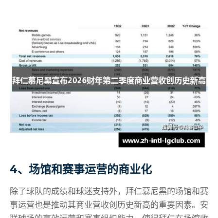
4、场馆和赛事运营的商业化
除了球队的成绩和球迷支持外，拜仁慕尼黑的场馆和赛
事运营也是推动其商业营收创历史新高的重要因素。安