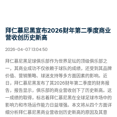
拜仁慕尼黑宣布2026财年第二季度商业
营收创历史新高
2026-04-07 13:04:50
拜仁慕尼黑足球俱乐部作为世界足坛的顶级俱乐部之
一，其商业成功不仅依赖于球队的成绩，还受到其品牌
价值、营销策略、球迷支持等多方面因素的影响。近
日，拜仁慕尼黑发布了其2026财年第二季度的财务报
告，报告显示，俱乐部的商业营收创下了历史新高。这
一成绩的取得，标志着拜仁慕尼黑在全球足球市场中的
影响力和市场运作能力日益增强。本文将从四个方面详
细分析拜仁慕尼黑商业营收创历史新高的原因及其意