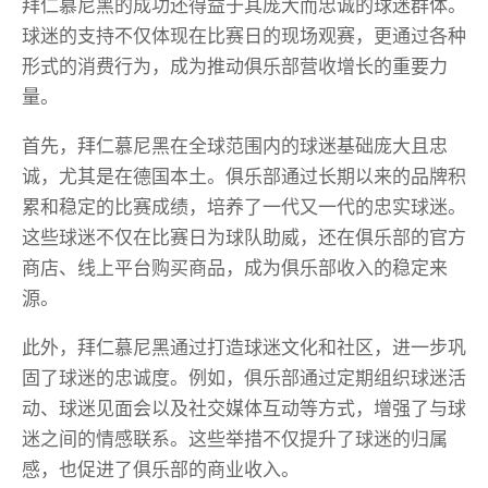
拜仁慕尼黑的成功还得益于其庞大而忠诚的球迷群体。
球迷的支持不仅体现在比赛日的现场观赛，更通过各种
形式的消费行为，成为推动俱乐部营收增长的重要力
量。
首先，拜仁慕尼黑在全球范围内的球迷基础庞大且忠
诚，尤其是在德国本土。俱乐部通过长期以来的品牌积
累和稳定的比赛成绩，培养了一代又一代的忠实球迷。
这些球迷不仅在比赛日为球队助威，还在俱乐部的官方
商店、线上平台购买商品，成为俱乐部收入的稳定来
源。
此外，拜仁慕尼黑通过打造球迷文化和社区，进一步巩
固了球迷的忠诚度。例如，俱乐部通过定期组织球迷活
动、球迷见面会以及社交媒体互动等方式，增强了与球
迷之间的情感联系。这些举措不仅提升了球迷的归属
感，也促进了俱乐部的商业收入。