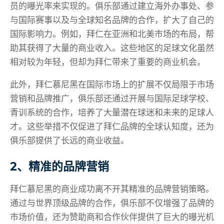
员的曝光率来实现的。俱乐部通过建立海外办事处、参
与国际赛事以及与全球知名品牌的合作，扩大了自己的
国际影响力。例如，拜仁在亚洲和北美市场的布局，帮
助其获得了大量的商业收入。这些地区的足球文化虽然
相对较为年轻，但却为拜仁带来了重要的商业机会。
此外，拜仁慕尼黑在国际市场上的扩展不仅局限于市场
营销和品牌推广，俱乐部还通过开展与国际足球学校、
青训系统的合作，培养了大量潜在球迷和未来的足球人
才。这些举措不仅促进了拜仁品牌的全球认知度，还为
俱乐部提供了长远的商业收益。
2、精准的品牌营销
拜仁慕尼黑的商业成功离不开其精准的品牌营销策略。
通过与世界顶级品牌的合作，俱乐部不仅增强了品牌的
市场价值，还为赞助商和合作伙伴提供了巨大的曝光机