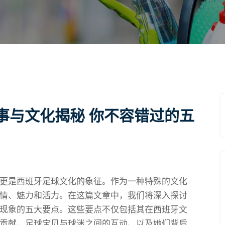
事与文化揭秘 你不容错过的五
更是西班牙足球文化的象征。作为一种特殊的文化
情、魅力和活力。在这篇文章中，我们将深入探讨
现象的五大要点。这些要点不仅包括其在西班牙文
贡献、足球宝贝与球迷之间的互动、以及她们背后