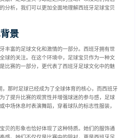
的分析，我们可以更加全面地理解西班牙足球宝贝
化背景
牙丰富的足球文化和激情的一部分。西班牙拥有世
全球的关注。在这个环境中，足球宝贝作为一种文
是比赛的一部分，更代表了西班牙足球文化中的魅
末期，那时足球已经成为了全球体育的核心，而西班牙
为了提升比赛的观赏性并增强球迷的参与感，足球
或中场休息时表演舞蹈，穿着球队的标志性服装，
宝贝的形象也恰好体现了这种特质。她们的服饰通
奏感。她们不仅仅是比赛中的陪衬，更是西班牙足