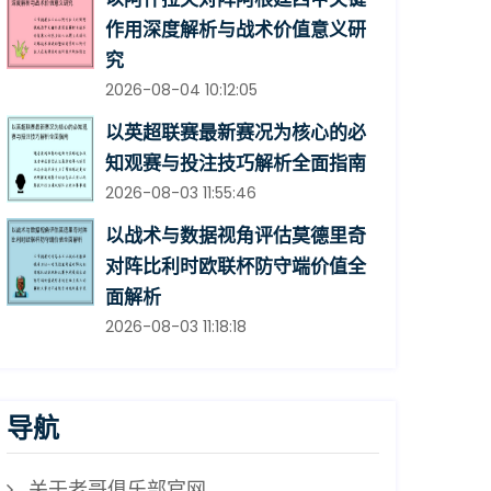
作用深度解析与战术价值意义研
究
2026-08-04 10:12:05
以英超联赛最新赛况为核心的必
知观赛与投注技巧解析全面指南
2026-08-03 11:55:46
以战术与数据视角评估莫德里奇
对阵比利时欧联杯防守端价值全
面解析
2026-08-03 11:18:18
导航
关于老哥俱乐部官网