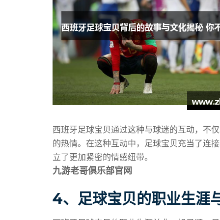
西班牙足球宝贝通过这种与球迷的互动，不仅
的热情。在这种互动中，足球宝贝充当了连接
立了更加紧密的情感纽带。
九游老哥俱乐部官网
4、足球宝贝的职业生涯