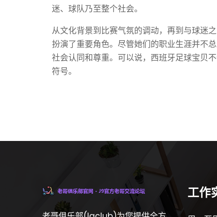
迷、球队乃至整个社会。
从文化背景到比赛气氛的调动，再到与球迷之
扮演了重要角色。尽管她们的职业生涯并不总
社会认同和尊重。可以说，西班牙足球宝贝不
符号。
工作
老哥俱乐部(lgclub)为您提供全方