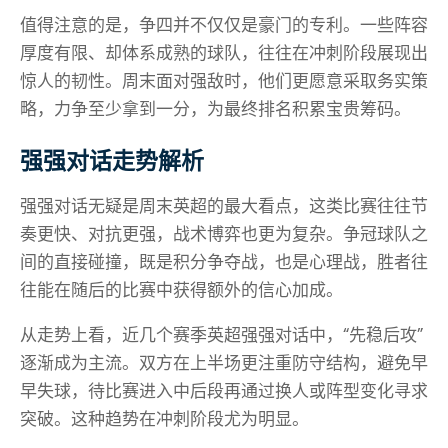
值得注意的是，争四并不仅仅是豪门的专利。一些阵容
厚度有限、却体系成熟的球队，往往在冲刺阶段展现出
惊人的韧性。周末面对强敌时，他们更愿意采取务实策
略，力争至少拿到一分，为最终排名积累宝贵筹码。
强强对话走势解析
强强对话无疑是周末英超的最大看点，这类比赛往往节
奏更快、对抗更强，战术博弈也更为复杂。争冠球队之
间的直接碰撞，既是积分争夺战，也是心理战，胜者往
往能在随后的比赛中获得额外的信心加成。
从走势上看，近几个赛季英超强强对话中，“先稳后攻”
逐渐成为主流。双方在上半场更注重防守结构，避免早
早失球，待比赛进入中后段再通过换人或阵型变化寻求
突破。这种趋势在冲刺阶段尤为明显。