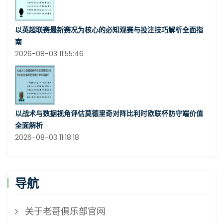
以英超联赛最新赛况为核心的必知观赛与投注技巧解析全面指
南
2026-08-03 11:55:46
以战术与数据视角评估莫德里奇对阵比利时欧联杯防守端价值
全面解析
2026-08-03 11:18:18
导航
关于老哥俱乐部官网