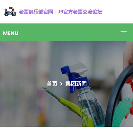
首页
集团新闻