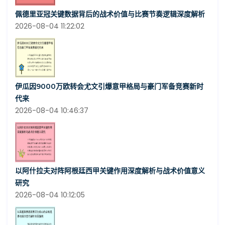
佩德里亚冠关键数据背后的战术价值与比赛节奏逻辑深度解析
2026-08-04 11:22:02
伊瓜因9000万欧转会尤文引爆意甲格局与豪门军备竞赛新时
代来
2026-08-04 10:46:37
以阿什拉夫对阵阿根廷西甲关键作用深度解析与战术价值意义
研究
2026-08-04 10:12:05