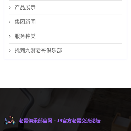
产品展示
集团新闻
服务种类
找到九游老哥俱乐部