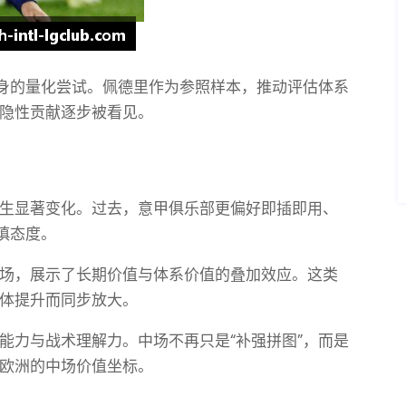
本身的量化尝试。佩德里作为参照样本，推动评估体系
隐性贡献逐步被看见。
生显著变化。过去，意甲俱乐部更偏好即插即用、
慎态度。
场，展示了长期价值与体系价值的叠加效应。这类
体提升而同步放大。
能力与战术理解力。中场不再只是“补强拼图”，而是
欧洲的中场价值坐标。