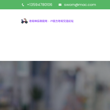
+13594780106
sworn@mac.com