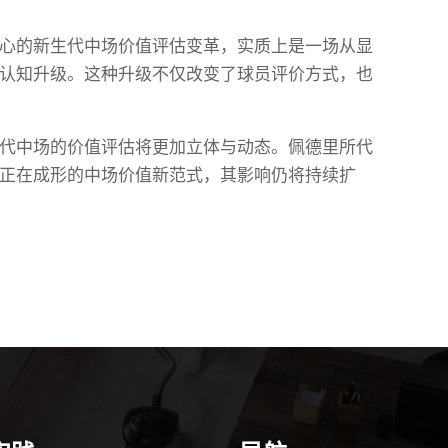
心的新生代中场价值评估变革，实质上是一场从显
认知升级。这种升级不仅改变了球员评价方式，也
代中场的价值评估将更加立体与动态。佩德里所代
正在成形的中场价值新范式，其影响仍将持续扩