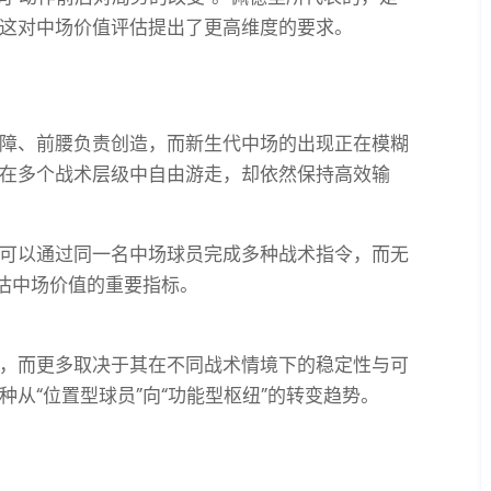
这对中场价值评估提出了更高维度的要求。
障、前腰负责创造，而新生代中场的出现正在模糊
在多个战术层级中自由游走，却依然保持高效输
可以通过同一名中场球员完成多种战术指令，而无
评估中场价值的重要指标。
，而更多取决于其在不同战术情境下的稳定性与可
从“位置型球员”向“功能型枢纽”的转变趋势。