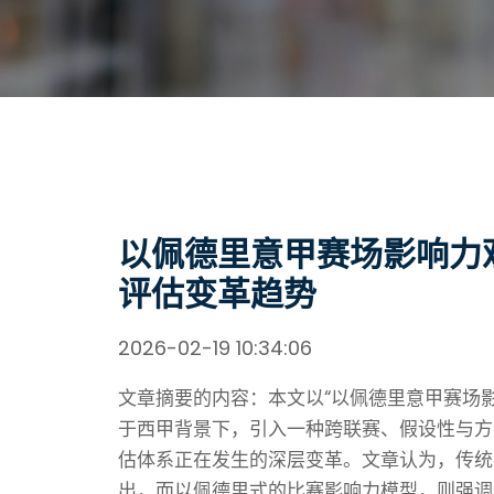
以佩德里意甲赛场影响力
评估变革趋势
2026-02-19 10:34:06
文章摘要的内容：本文以“以佩德里意甲赛场
于西甲背景下，引入一种跨联赛、假设性与方
估体系正在发生的深层变革。文章认为，传统
出，而以佩德里式的比赛影响力模型，则强调