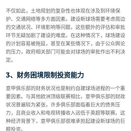
不仅如此，土地规划的复杂性也体现在涉及到环境保
护、交通网络等多方面因素。建设新球场需要考虑周边
的交通状况、环境影响等问题，这些额外的评估和审批
环节无疑加剧了建设的难度。在这种情况下，球场建设
的计划容易被拖延，甚至在某些情况下，由于公众舆论
的压力，政府相关部门可能会对球场的审批作出不利决
定。
3、财务困境限制投资能力
意甲俱乐部的财务状况也是制约自建球场进程的一个重
要因素。与其他欧洲顶级联赛相比，意甲俱乐部的财政
状况普遍较为紧张，许多俱乐部面临着巨大的债务压
力，且商业收入和电视转播收入远低于英超等联赛。这
种经济背景下，意甲俱乐部很难承担起建设新球场的巨
额投资。