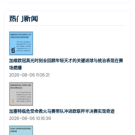
热门新闻
加维欧冠高光时刻全回顾年轻天才的关键进球与统治表现在赛
场燃爆
2026-08-06 11:06:21
加塞特临危受命救火马赛带队冲进欧联杯半决赛实现奇迹
2026-08-06 10:16:39