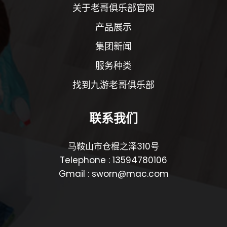
关于老哥俱乐部官网
产品展示
集团新闻
服务种类
找到九游老哥俱乐部
联系我们
马鞍山市仓棍之泽310号
Telephone : 13594780106
Gmail : sworn@mac.com