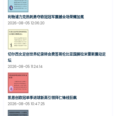
利物浦力克热刺勇夺欧冠冠军震撼全场荣耀加冕
2026-08-05 12:06:20
切尔西女足创世界纪录转会费签哥伦比亚国脚拉米雷斯震动足
坛
2026-08-05 11:24:14
凯恩创欧冠单季进球新高引领拜仁锋线狂飙
2026-08-05 10:47:25