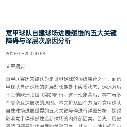
意甲球队自建球场进展缓慢的五大关键
障碍与深层次原因分析
2025-11-21 10:10:58
文章摘要：
意甲联赛历来被认为是世界足球的顶级舞台之一，而意
甲球队自建球场的进展却长期处于缓慢状态，远远落后
于其他欧洲顶级联赛的同行。这一现象背后，存在着多
个复杂且深层次的原因。本文将从四个方面对意甲球队
自建球场进展缓慢的五大关键障碍进行详细分析，探讨
影响意甲俱乐部建造新球场的内外部因素。首先，历史
遗留问题是制约进展的关键因素，其次，土地和规划审