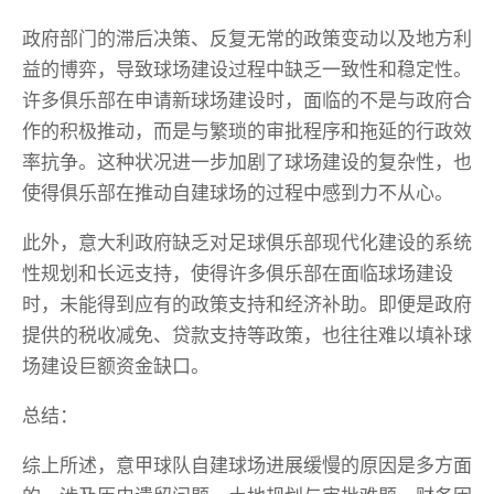
政府部门的滞后决策、反复无常的政策变动以及地方利
益的博弈，导致球场建设过程中缺乏一致性和稳定性。
许多俱乐部在申请新球场建设时，面临的不是与政府合
作的积极推动，而是与繁琐的审批程序和拖延的行政效
率抗争。这种状况进一步加剧了球场建设的复杂性，也
使得俱乐部在推动自建球场的过程中感到力不从心。
此外，意大利政府缺乏对足球俱乐部现代化建设的系统
性规划和长远支持，使得许多俱乐部在面临球场建设
时，未能得到应有的政策支持和经济补助。即便是政府
提供的税收减免、贷款支持等政策，也往往难以填补球
场建设巨额资金缺口。
总结：
综上所述，意甲球队自建球场进展缓慢的原因是多方面