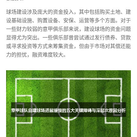
球场建设涉及庞大的资金投入，其中包括购买土地、建
设基础设施、购置设备、安保、运营等多个方面。对于
一些财力较弱的意甲俱乐部来说，建设球场的资金问题
显得尤为突出。一些俱乐部曾尝试通过发行债券、贷款
或寻求投资等方式来筹集资金，但由于市场对其偿还能
力的担忧，融资难度较大。