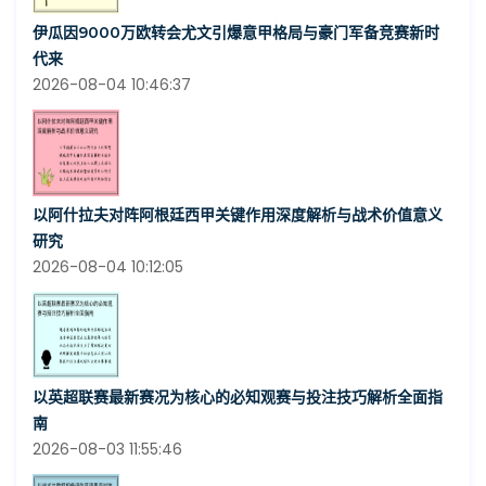
伊瓜因9000万欧转会尤文引爆意甲格局与豪门军备竞赛新时
代来
2026-08-04 10:46:37
以阿什拉夫对阵阿根廷西甲关键作用深度解析与战术价值意义
研究
2026-08-04 10:12:05
以英超联赛最新赛况为核心的必知观赛与投注技巧解析全面指
南
2026-08-03 11:55:46