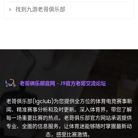
找到九游老哥俱乐部
老哥俱乐部(lgclub)为您提供全方位的体育电竞赛事新
闻、精准赛事分析和及时更新。深入体育界，带您了解
每一场重要比赛的热点。老哥俱乐部官方网站承诺提供
专业、全面的信息服务，让体育迷能够随时掌握最新动
态，感受比赛激情。