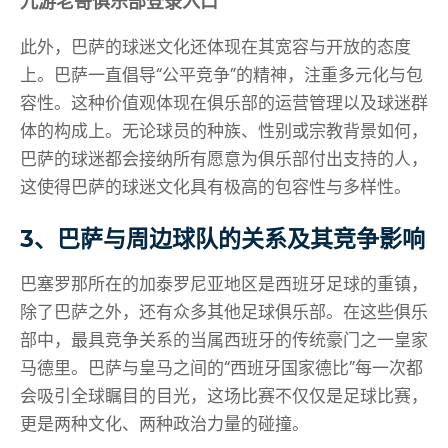
九游老哥俱乐部登录入口
此外，巴萨的球迷文化还体现在其宽容与开放的态度
上。巴萨一直倡导“公平竞争”的精神，注重多元化与包
容性。这种价值观体现在俱乐部的运营管理以及球迷群
体的构成上。无论球员的种族、性别或宗教背景如何，
巴萨的球迷都会接纳所有愿意为俱乐部付出支持的人，
这使得巴萨的球迷文化具有极高的包容性与多样性。
3、巴萨与周边球队的关系及其竞争影响
巴塞罗那所在的加泰罗尼亚地区是西班牙足球的重镇，
除了巴萨之外，还有众多其他足球俱乐部。在这些俱乐
部中，最具竞争关系的当属西班牙的传统豪门之一皇家
马德里。巴萨与皇马之间的“西班牙国家德比”每一次都
会吸引全球瞩目的目光，这场比赛不仅仅是足球比赛，
更是两种文化、两种政治力量的碰撞。