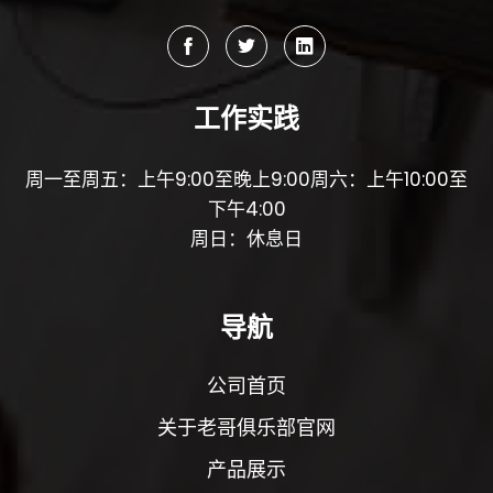
工作实践
周一至周五：上午9:00至晚上9:00周六：上午10:00至
下午4:00
周日：休息日
导航
公司首页
关于老哥俱乐部官网
产品展示