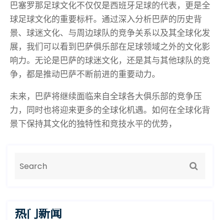
巴塞罗那足球文化不仅仅是西班牙足球的代表，更是全
球足球文化的重要标杆。通过深入分析巴萨的历史背
景、球迷文化、与周边球队的竞争关系以及其全球化发
展，我们可以看到巴萨俱乐部在足球领域之外的文化影
响力。无论是巴萨的球迷文化，还是其与其他球队的竞
争，都是推动巴萨不断前进的重要动力。
未来，巴萨将继续面临来自全球各大俱乐部的竞争压
力，同时也将迎来更多的全球化机遇。如何在全球化背
景下保持其文化的独特性和竞技水平的优势，
热门新闻