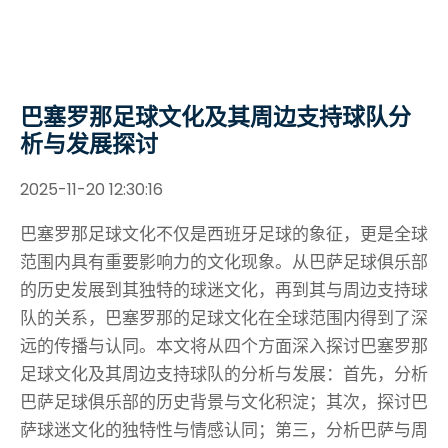
巴塞罗那足球文化及其周边支持球队分
析与发展探讨
2025-11-20 12:30:16
巴塞罗那足球文化不仅是西班牙足球的象征，更是全球
范围内具有重要影响力的文化现象。从巴萨足球俱乐部
的历史发展到其独特的球迷文化，再到其与周边支持球
队的关系，巴塞罗那的足球文化在全球范围内得到了深
远的传播与认同。本文将从四个方面深入探讨巴塞罗那
足球文化及其周边支持球队的分析与发展：首先，分析
巴萨足球俱乐部的历史背景与文化积淀；其次，探讨巴
萨球迷文化的独特性与情感认同；第三，分析巴萨与周