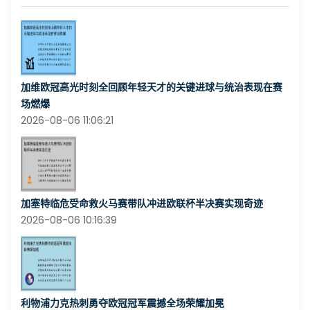
加维欧冠高光时刻全回顾年轻天才的关键进球与统治表现在赛
场燃爆
2026-08-06 11:06:21
加塞特临危受命救火马赛带队冲进欧联杯半决赛实现奇迹
2026-08-06 10:16:39
利物浦力克热刺勇夺欧冠冠军震撼全场荣耀加冕