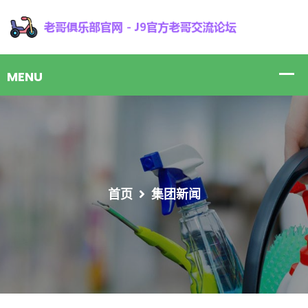
首页
集团新闻