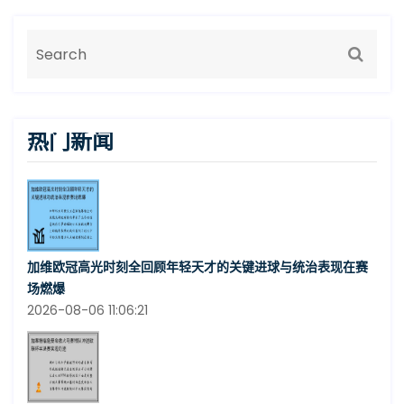
热门新闻
加维欧冠高光时刻全回顾年轻天才的关键进球与统治表现在赛
场燃爆
2026-08-06 11:06:21