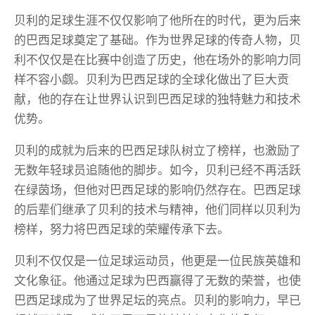
贝利的足球生涯不仅仅影响了他所在的时代，更为后来
的巴西足球奠定了基础。作为世界足球的传奇人物，贝
利不仅仅是在比赛中创造了历史，他在场外的影响力同
样不容小觑。贝利为巴西足球的全球化做出了巨大贡
献，他的存在让世界认识到巴西足球的独特魅力和技术
优势。
贝利的成就为后来的巴西足球队树立了榜样，也激励了
无数年轻球员追随他的脚步。如今，贝利已经不再活跃
在绿茵场，但他对巴西足球的影响仍然存在。巴西足球
的后辈们继承了贝利的技术与精神，他们同样以贝利为
榜样，努力将巴西足球的荣耀传承下去。
贝利不仅仅是一位足球运动员，他更是一位民族英雄和
文化象征。他通过足球为巴西赢得了无数的荣誉，也使
巴西足球成为了世界足坛的亮点。贝利的影响力，早已