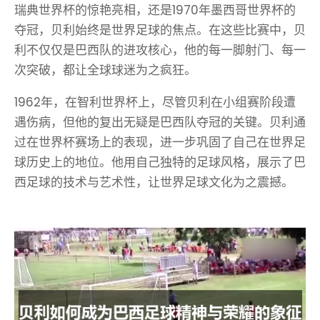
瑞典世界杯的惊艳亮相，还是1970年墨西哥世界杯的
夺冠，贝利始终是世界足球的焦点。在这些比赛中，贝
利不仅仅是巴西队的进攻核心，他的每一脚射门、每一
次突破，都让全球球迷为之疯狂。
1962年，在智利世界杯上，尽管贝利在小组赛阶段遭
遇伤病，但他的复出无疑是巴西队夺冠的关键。贝利通
过在世界杯赛场上的表现，进一步巩固了自己在世界足
球历史上的地位。他用自己独特的足球风格，展示了巴
西足球的技术与艺术性，让世界足球文化为之震撼。