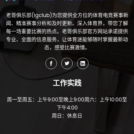
老哥俱乐部(lgclub)为您提供全方位的体育电竞赛事新
闻、精准赛事分析和及时更新。深入体育界，带您了解
每一场重要比赛的热点。老哥俱乐部官方网站承诺提供
专业、全面的信息服务，让体育迷能够随时掌握最新动
态，感受比赛激情。
工作实践
周一至周五：上午9:00至晚上9:00周六：上午10:00至
下午4:00
周日：休息日