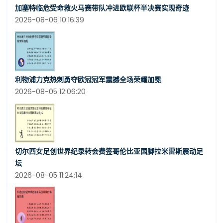
加塞特临危受命救火马赛带队冲进欧联杯半决赛实现奇迹
2026-08-06 10:16:39
利物浦力克热刺勇夺欧冠冠军震撼全场荣耀加冕
2026-08-05 12:06:20
切尔西女足创世界纪录转会费签哥伦比亚国脚拉米雷斯震动足
坛
2026-08-05 11:24:14