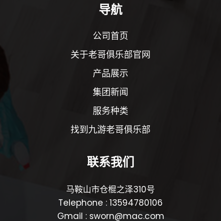
导航
公司首页
关于老哥俱乐部官网
产品展示
集团新闻
服务种类
找到九游老哥俱乐部
联系我们
马鞍山市仓棍之泽310号
Telephone : 13594780106
Gmail : sworn@mac.com