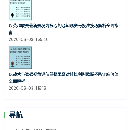
以英超联赛最新赛况为核心的必知观赛与投注技巧解析全面指
南
2026-08-03 11:55:46
以战术与数据视角评估莫德里奇对阵比利时欧联杯防守端价值
全面解析
2026-08-03 11:18:18
导航