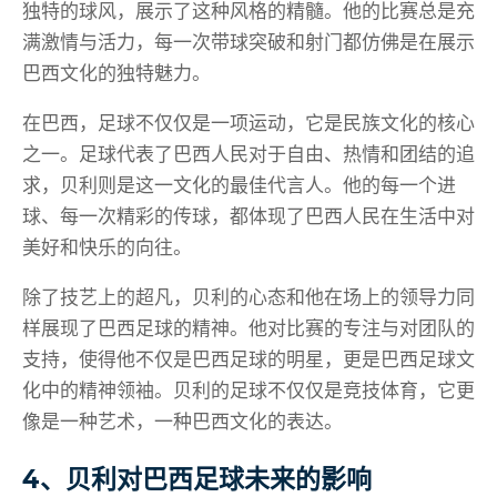
独特的球风，展示了这种风格的精髓。他的比赛总是充
满激情与活力，每一次带球突破和射门都仿佛是在展示
巴西文化的独特魅力。
在巴西，足球不仅仅是一项运动，它是民族文化的核心
之一。足球代表了巴西人民对于自由、热情和团结的追
求，贝利则是这一文化的最佳代言人。他的每一个进
球、每一次精彩的传球，都体现了巴西人民在生活中对
美好和快乐的向往。
除了技艺上的超凡，贝利的心态和他在场上的领导力同
样展现了巴西足球的精神。他对比赛的专注与对团队的
支持，使得他不仅是巴西足球的明星，更是巴西足球文
化中的精神领袖。贝利的足球不仅仅是竞技体育，它更
像是一种艺术，一种巴西文化的表达。
4、贝利对巴西足球未来的影响