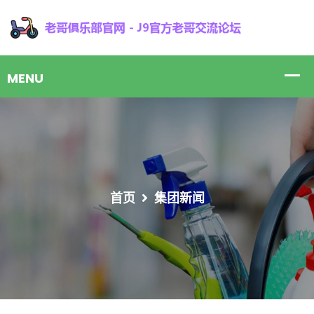
首页
集团新闻