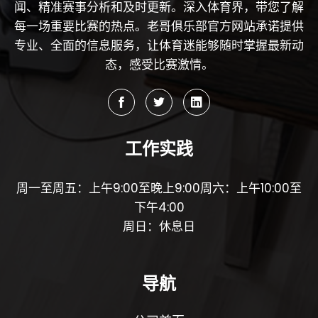
闻、精准赛事分析和及时更新。深入体育界，带您了解
每一场重要比赛的热点。老哥俱乐部官方网站承诺提供
专业、全面的信息服务，让体育迷能够随时掌握最新动
态，感受比赛激情。
工作实践
周一至周五：上午9:00至晚上9:00周六：上午10:00至
下午4:00
周日：休息日
导航