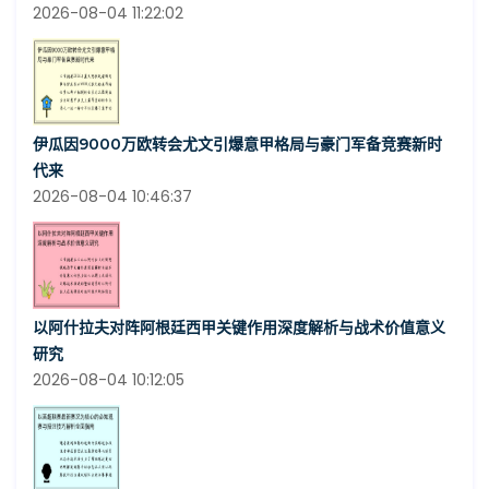
2026-08-04 11:22:02
伊瓜因9000万欧转会尤文引爆意甲格局与豪门军备竞赛新时
代来
2026-08-04 10:46:37
以阿什拉夫对阵阿根廷西甲关键作用深度解析与战术价值意义
研究
2026-08-04 10:12:05