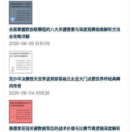
全面掌握欧协联赛程的八大关键要素与深度观赛指南解析方法
全攻略详解
2026-08-05 10:10:09
克尔半决赛惊天世界波洞穿英格兰女足大门点燃世界杯经典瞬
间传奇
2026-08-04 11:58:26
佩德里亚冠关键数据背后的战术价值与比赛节奏逻辑深度解析