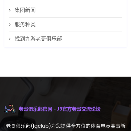
集团新闻
服务种类
找到九游老哥俱乐部
老哥俱乐部(lgclub)为您提供全方位的体育电竞赛事新