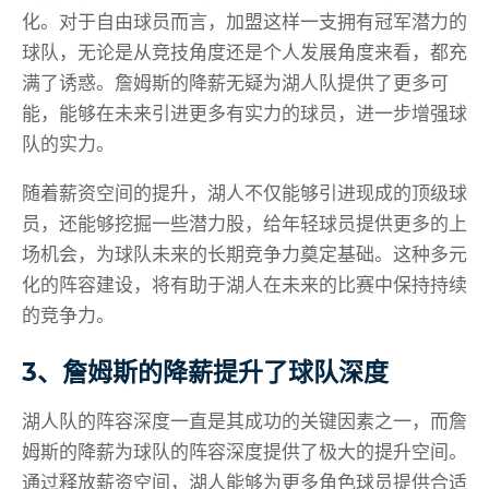
化。对于自由球员而言，加盟这样一支拥有冠军潜力的
球队，无论是从竞技角度还是个人发展角度来看，都充
满了诱惑。詹姆斯的降薪无疑为湖人队提供了更多可
能，能够在未来引进更多有实力的球员，进一步增强球
队的实力。
随着薪资空间的提升，湖人不仅能够引进现成的顶级球
员，还能够挖掘一些潜力股，给年轻球员提供更多的上
场机会，为球队未来的长期竞争力奠定基础。这种多元
化的阵容建设，将有助于湖人在未来的比赛中保持持续
的竞争力。
3、詹姆斯的降薪提升了球队深度
湖人队的阵容深度一直是其成功的关键因素之一，而詹
姆斯的降薪为球队的阵容深度提供了极大的提升空间。
通过释放薪资空间，湖人能够为更多角色球员提供合适