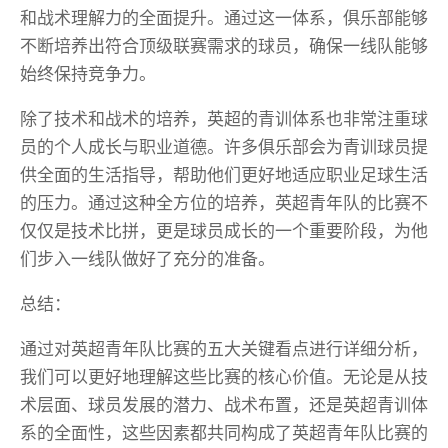
和战术理解力的全面提升。通过这一体系，俱乐部能够
不断培养出符合顶级联赛需求的球员，确保一线队能够
始终保持竞争力。
除了技术和战术的培养，英超的青训体系也非常注重球
员的个人成长与职业道德。许多俱乐部会为青训球员提
供全面的生活指导，帮助他们更好地适应职业足球生活
的压力。通过这种全方位的培养，英超青年队的比赛不
仅仅是技术比拼，更是球员成长的一个重要阶段，为他
们步入一线队做好了充分的准备。
总结：
通过对英超青年队比赛的五大关键看点进行详细分析，
我们可以更好地理解这些比赛的核心价值。无论是从技
术层面、球员发展的潜力、战术布置，还是英超青训体
系的全面性，这些因素都共同构成了英超青年队比赛的