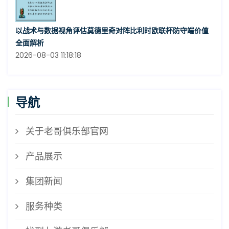
以战术与数据视角评估莫德里奇对阵比利时欧联杯防守端价值
全面解析
2026-08-03 11:18:18
导航
关于老哥俱乐部官网
产品展示
集团新闻
服务种类