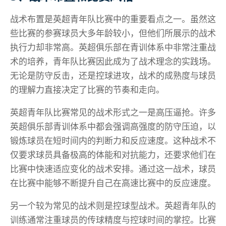
战术布置是英超青年队比赛中的重要看点之一。虽然这
些比赛的参赛球员大多年龄较小，但他们所展示的战术
执行力却非常高。英超俱乐部在青训体系中非常注重战
术的培养，青年队比赛因此成为了战术理念的实践场。
无论是防守反击，还是控球进攻，战术的成熟度与球员
的理解力直接决定了比赛的节奏和走向。
英超青年队比赛常见的战术形式之一是高压逼抢。许多
英超俱乐部青训体系中都会强调高强度的防守压迫，以
锻炼球员在短时间内的判断力和反应速度。这种战术不
仅要求球员具备极高的体能和对抗能力，还要求他们在
比赛中快速适应变化的战术安排。通过这一战术，球员
在比赛中能够不断提升自己在高速比赛中的反应速度。
另一个较为常见的战术则是控球型战术。英超青年队的
训练通常注重球员的传球精度与控球时间的掌控。比赛