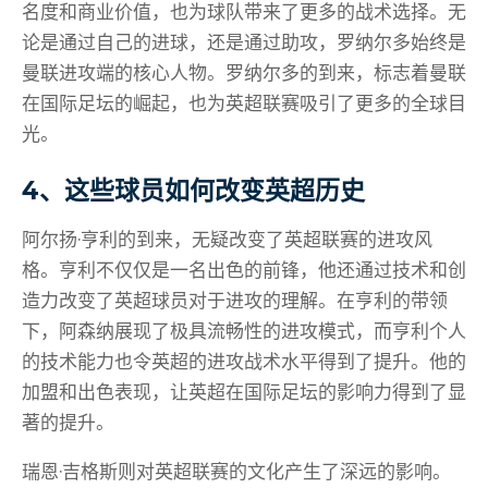
名度和商业价值，也为球队带来了更多的战术选择。无
论是通过自己的进球，还是通过助攻，罗纳尔多始终是
曼联进攻端的核心人物。罗纳尔多的到来，标志着曼联
在国际足坛的崛起，也为英超联赛吸引了更多的全球目
光。
4、这些球员如何改变英超历史
阿尔扬·亨利的到来，无疑改变了英超联赛的进攻风
格。亨利不仅仅是一名出色的前锋，他还通过技术和创
造力改变了英超球员对于进攻的理解。在亨利的带领
下，阿森纳展现了极具流畅性的进攻模式，而亨利个人
的技术能力也令英超的进攻战术水平得到了提升。他的
加盟和出色表现，让英超在国际足坛的影响力得到了显
著的提升。
瑞恩·吉格斯则对英超联赛的文化产生了深远的影响。