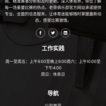
闻、精准赛事分析和及时更新。深入体育界，带您了解
每一场重要比赛的热点。老哥俱乐部官方网站承诺提供
专业、全面的信息服务，让体育迷能够随时掌握最新动
态，感受比赛激情。
工作实践
周一至周五：上午9:00至晚上9:00周六：上午10:00至
下午4:00
周日：休息日
导航
公司首页