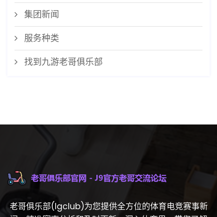
集团新闻
服务种类
找到九游老哥俱乐部
老哥俱乐部(lgclub)为您提供全方位的体育电竞赛事新