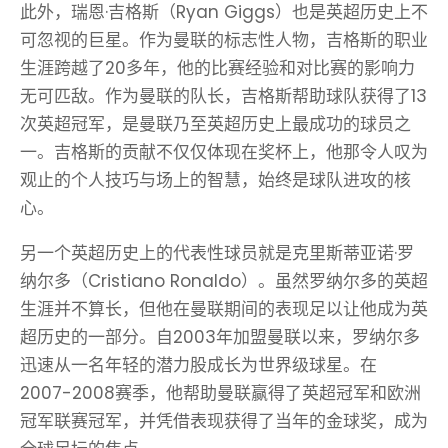
此外，瑞恩·吉格斯（Ryan Giggs）也是英超历史上不
可忽视的巨星。作为曼联的标志性人物，吉格斯的职业
生涯跨越了20多年，他的比赛经验和对比赛的影响力
无可匹敌。作为曼联的队长，吉格斯帮助球队获得了13
次英超冠军，是曼联乃至英超历史上最成功的球员之
一。吉格斯的贡献不仅仅体现在奖杯上，他那令人叹为
观止的个人技巧与场上的智慧，始终是球队进攻的核
心。
另一个英超历史上的代表性球员就是克里斯蒂亚诺·罗
纳尔多（Cristiano Ronaldo）。虽然罗纳尔多的英超
生涯并不算长，但他在曼联期间的表现足以让他成为英
超历史的一部分。自2003年加盟曼联以来，罗纳尔多
迅速从一名年轻的潜力股成长为世界级球星。在
2007-2008赛季，他帮助曼联赢得了英超冠军和欧洲
冠军联赛冠军，并凭借表现获得了当年的金球奖，成为