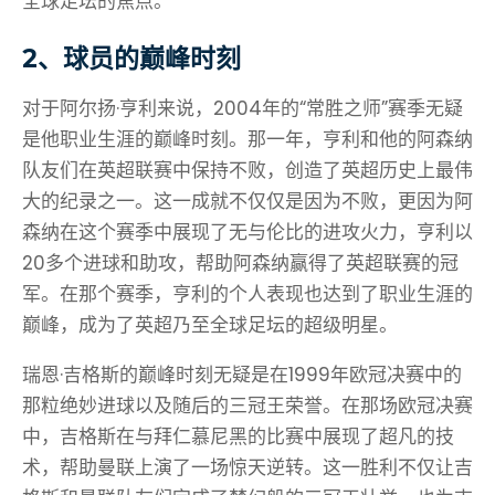
全球足坛的焦点。
2、球员的巅峰时刻
对于阿尔扬·亨利来说，2004年的“常胜之师”赛季无疑
是他职业生涯的巅峰时刻。那一年，亨利和他的阿森纳
队友们在英超联赛中保持不败，创造了英超历史上最伟
大的纪录之一。这一成就不仅仅是因为不败，更因为阿
森纳在这个赛季中展现了无与伦比的进攻火力，亨利以
20多个进球和助攻，帮助阿森纳赢得了英超联赛的冠
军。在那个赛季，亨利的个人表现也达到了职业生涯的
巅峰，成为了英超乃至全球足坛的超级明星。
瑞恩·吉格斯的巅峰时刻无疑是在1999年欧冠决赛中的
那粒绝妙进球以及随后的三冠王荣誉。在那场欧冠决赛
中，吉格斯在与拜仁慕尼黑的比赛中展现了超凡的技
术，帮助曼联上演了一场惊天逆转。这一胜利不仅让吉