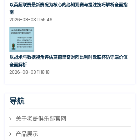
以英超联赛最新赛况为核心的必知观赛与投注技巧解析全面指
南
2026-08-03 11:55:46
以战术与数据视角评估莫德里奇对阵比利时欧联杯防守端价值
全面解析
2026-08-03 11:18:18
导航
关于老哥俱乐部官网
产品展示