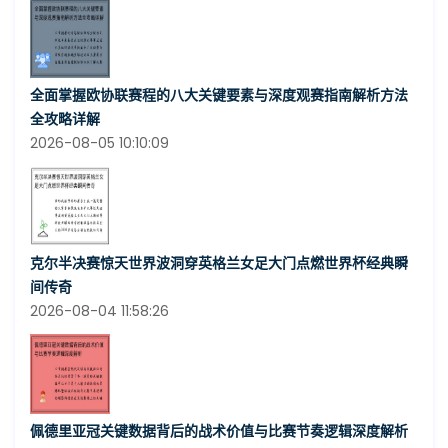
全面掌握欧协联赛程的八大关键要素与深度观赛指南解析方法
全攻略详解
2026-08-05 10:10:09
克尔半决赛惊天世界波洞穿英格兰女足大门点燃世界杯经典瞬
间传奇
2026-08-04 11:58:26
佩德里亚冠关键数据背后的战术价值与比赛节奏逻辑深度解析