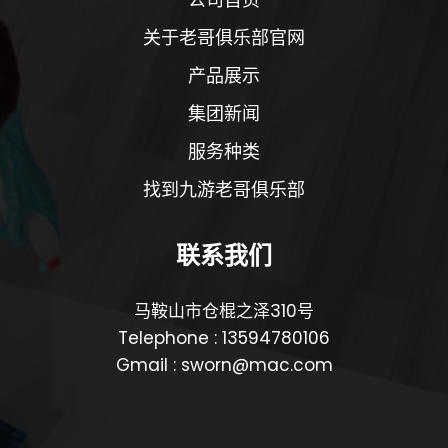
关于老哥俱乐部官网
产品展示
集团新闻
服务种类
找到九游老哥俱乐部
联系我们
马鞍山市仓棍之泽310号
Telephone : 13594780106
Gmail : sworn@mac.com