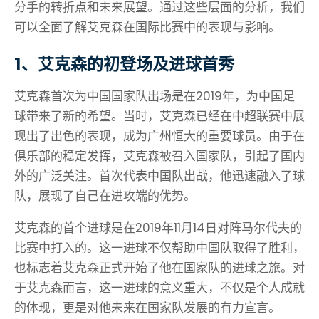
分手的转折点和未来展望。通过这些层面的分析，我们
可以全面了解艾克森在国际比赛中的表现与影响。
1、艾克森的初登场及进球首秀
艾克森首次为中国国家队出场是在2019年，为中国足
球带来了新的希望。当时，艾克森已经在中超联赛中展
现出了出色的表现，成为广州恒大的重要球员。由于在
俱乐部的稳定发挥，艾克森被召入国家队，引起了国内
外的广泛关注。首次代表中国队出战，他迅速融入了球
队，展现了自己在进攻端的优势。
艾克森的首个进球是在2019年11月14日对阵马尔代夫的
比赛中打入的。这一进球不仅帮助中国队取得了胜利，
也标志着艾克森正式开始了他在国家队的进球之旅。对
于艾克森而言，这一进球的意义重大，不仅是个人成就
的体现，更是对他未来在国家队发展的有力宣言。