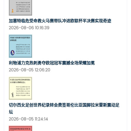
加塞特临危受命救火马赛带队冲进欧联杯半决赛实现奇迹
2026-08-06 10:16:39
利物浦力克热刺勇夺欧冠冠军震撼全场荣耀加冕
2026-08-05 12:06:20
切尔西女足创世界纪录转会费签哥伦比亚国脚拉米雷斯震动足
坛
2026-08-05 11:24:14