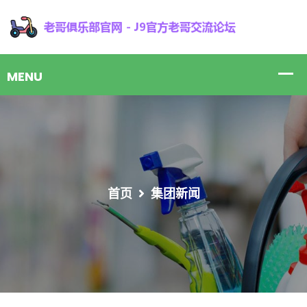
首页
集团新闻