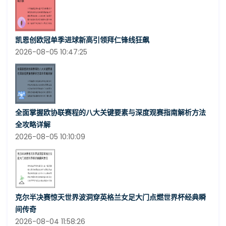
凯恩创欧冠单季进球新高引领拜仁锋线狂飙
2026-08-05 10:47:25
全面掌握欧协联赛程的八大关键要素与深度观赛指南解析方法
全攻略详解
2026-08-05 10:10:09
克尔半决赛惊天世界波洞穿英格兰女足大门点燃世界杯经典瞬
间传奇
2026-08-04 11:58:26